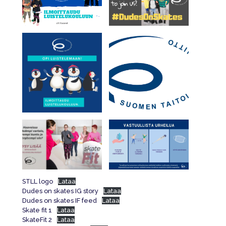
STLL logo
Lataa
Dudes on skates IG story
Lataa
Dudes on skates IF feed
Lataa
Skate fit 1
Lataa
SkateFit 2
Lataa