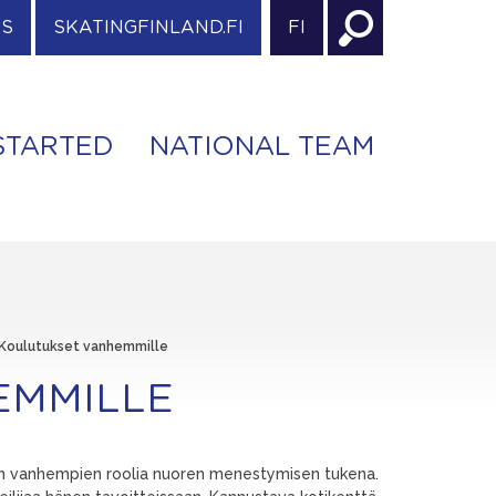
ES
SKATINGFINLAND.FI
FI
STARTED
NATIONAL TEAM
Koulutukset vanhemmille
EMMILLE
ään vanhempien roolia nuoren menestymisen tukena.