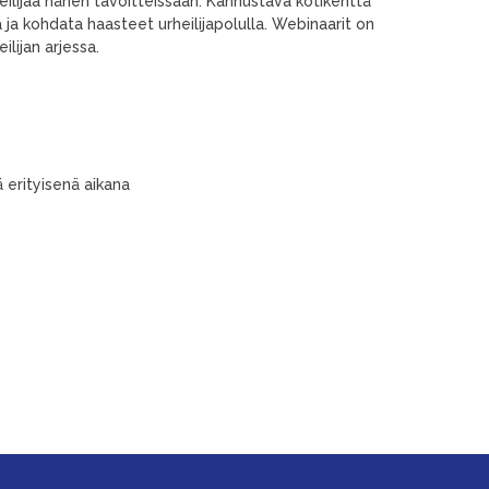
eilijaa hänen tavoitteissaan. Kannustava kotikenttä
ja kohdata haasteet urheilijapolulla. Webinaarit on
lijan arjessa.
 erityisenä aikana