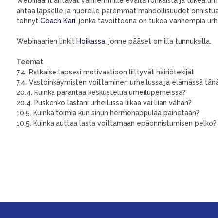
Webinaarit antavat vanhemmille eväitä rohkaista ja tukea urh
antaa lapselle ja nuorelle paremmat mahdollisuudet onnistua 
tehnyt
Coach Kari
, jonka tavoitteena on tukea vanhempia urhei
Webinaarien linkit
Hoikassa
, jonne pääset omilla tunnuksilla.
Teemat
7.4. Ratkaise lapsesi motivaatioon liittyvät häiriötekijät
7.4. Vastoinkäymisten voittaminen urheilussa ja elämässä tänä
20.4. Kuinka parantaa keskustelua urheiluperheissä?
20.4. Puskenko lastani urheilussa liikaa vai liian vähän?
10.5. Kuinka toimia kun sinun hermonappulaa painetaan?
10.5. Kuinka auttaa lasta voittamaan epäonnistumisen pelko?