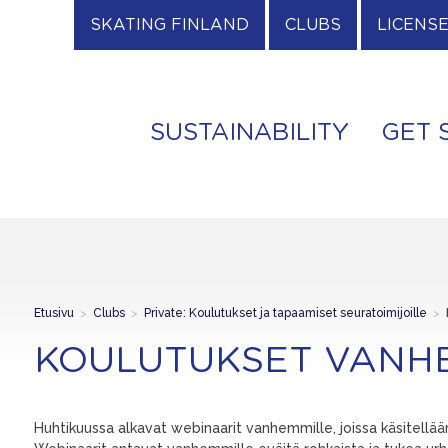
SKATING FINLAND
CLUBS
LICENS
SUSTAINABILITY
GET 
Etusivu
>
Clubs
>
Private: Koulutukset ja tapaamiset seuratoimijoille
>
KOULUTUKSET VANH
Huhtikuussa alkavat webinaarit vanhemmille, joissa käsitell