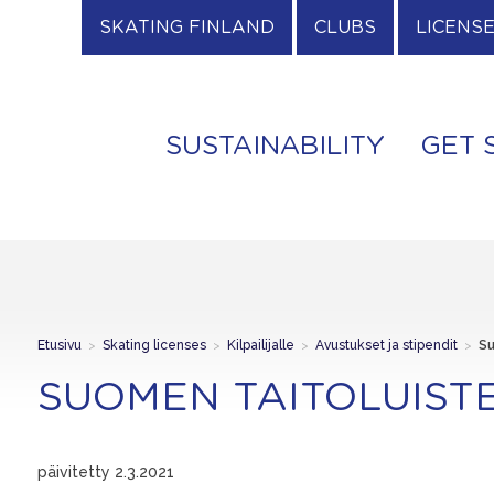
SKATING FINLAND
CLUBS
LICENS
SUSTAINABILITY
GET 
Etusivu
>
Skating licenses
>
Kilpailijalle
>
Avustukset ja stipendit
>
Su
SUOMEN TAITOLUIST
päivitetty 2.3.2021