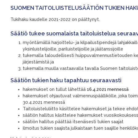
SUOMEN TAITOLUISTELUSÄÄTIÖN TUKIEN HAKU
Tukihaku kaudelle 2021-2022 on päättynyt.
Säätiö tukee suomalaista taitoluistelua seuraav
myöntämällä harjoittelu- ja kilpailustipendejä lahjakkaill
yksinluistelijoille, pariluistelijoille ja jäätanssijoille
tukemalla taloudellisesti huippuvalmennustietouden kehit
järjestämistä ja
tukemalla muulla vastaavalla tavalla Suomen taitoluiste
Säätiön tukien haku tapahtuu seuraavasti
hakemukset on tullut lähettää
16.4.2021 mennessä
hakemukset ohjautuvat valmennuspäällikölle, joka toim
30.4.2021 mennessä
Taitoluisteluliitto käsittelee hakemukset ja tekee ehdot
säätiön hallitus käsittelee hakemukset vuosikokoukse
säätiön hallitus päättää itsenäisesti tukien saajat
ilmoitus tukien saajista julkaistaan tuen saajille henkilök