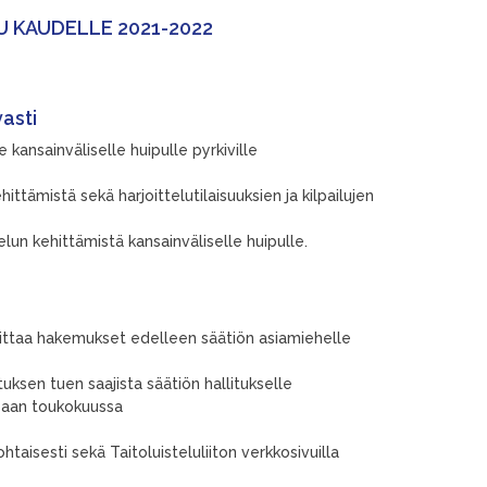
 KAUDELLE 2021-2022
asti
e kansainväliselle huipulle pyrkiville
tämistä sekä harjoittelutilaisuuksien ja kilpailujen
lun kehittämistä kansainväliselle huipulle.
ittaa hakemukset edelleen säätiön asiamiehelle
uksen tuen saajista säätiön hallitukselle
ssaan toukokuussa
ohtaisesti sekä Taitoluisteluliiton verkkosivuilla