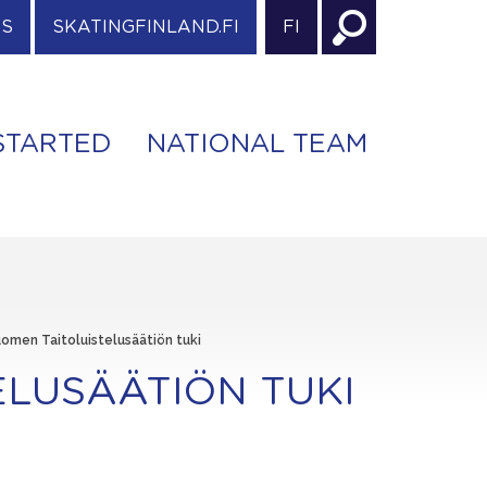
ES
SKATINGFINLAND.FI
FI
STARTED
NATIONAL TEAM
omen Taitoluistelusäätiön tuki
ELUSÄÄTIÖN TUKI