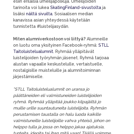
esiin erilaisia urheilijapolkuja. Urheilijoiden
tarinoita voi lukea
SkatingFinland-sivustolta
ja
lisäksi
näiltä sivuilta
. Sosiaalisen median
kanavissa asian yhteydessä käytetään
tunnistetta #luistelijasydän.
Miten alumniverkostoon voi liittyä?
Alumneille
on luotu oma yksityinen Facebook-ryhmä:
STLL
Taitoluistelualumnit.
Ryhmää ylläpitävät
luistelijoiden työryhmän jäsenet. Ryhmä tarjoaa
alustan vapaalle keskustelulle, vertaistuelle,
nostalgisille muisteluille ja alumnitoiminnan
järjestämiselle.
”STLL Taitoluistelualumnit on uransa jo
päättäneiden eli valmistuneiden luistelijoiden
ryhmä. Ryhmää ylläpitää joukko kilpajäiltä jo
muille urille suuntautuneita luistelijoita. Ryhmän
perustamisen taustalla on halu luoda kaikille
valmistuneille luistelijoille vahva yhteisö, johon on
helppo tulla ja jossa on helppo jakaa ajatuksia,
tunteita, ideoita tai ihan mitä vaan! Täällä voimme