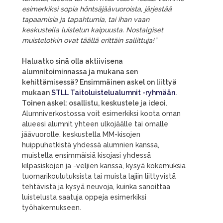
esimerkiksi sopia
höntsäjäävuoroista
, järjestää
tapaamisia ja tapahtumia, tai ihan vaan
keskustella luistelun kaipuusta. Nostalgiset
muistelotkin ovat täällä erittäin sallittuja!”
Haluatko sinä olla aktiivisena
alumnitoiminnassa ja mukana sen
kehittämisessä? Ensimmäinen askel on liittyä
mukaan
STLL Taitoluistelualumnit -ryhmään
.
Toinen askel: osallistu, keskustele ja ideoi
.
Alumniverkostossa voit esimerkiksi koota oman
alueesi alumnit yhteen ulkojäälle tai omalle
jäävuorolle, keskustella MM-kisojen
huippuhetkistä yhdessä alumnien kanssa,
muistella ensimmäisiä kisojasi yhdessä
kilpasiskojen ja -veljien kanssa, kysyä kokemuksia
tuomarikoulutuksista tai muista lajiin liittyvistä
tehtävistä ja kysyä neuvoja, kuinka sanoittaa
luistelusta saatuja oppeja esimerkiksi
työhakemukseen.