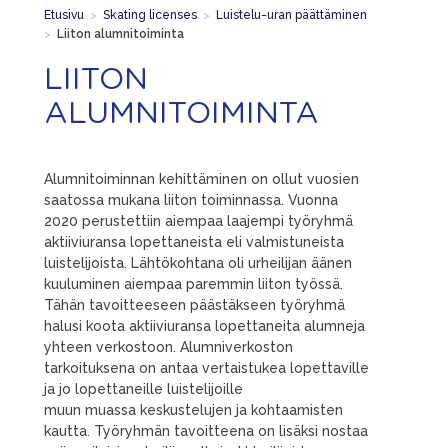
Etusivu
>
Skating licenses
>
Luistelu-uran päättäminen
>
Liiton alumnitoiminta
LIITON
ALUMNITOIMINTA
Alumnitoiminnan kehittäminen on ollut vuosien
saatossa mukana liiton toiminnassa. Vuonna
2020 perustettiin aiempaa laajempi työryhmä
aktiiviuransa lopettaneista eli valmistuneista
luistelijoista. Lähtökohtana oli urheilijan äänen
kuuluminen aiempaa paremmin liiton työssä.
Tähän tavoitteeseen päästäkseen työryhmä
halusi koota aktiiviuransa lopettaneita alumneja
yhteen verkostoon. Alumniverkoston
tarkoituksena on antaa vertaistukea lopettaville
ja jo lopettaneille luistelijoille
muun muassa keskustelujen ja kohtaamisten
kautta. Työryhmän tavoitteena on lisäksi nostaa