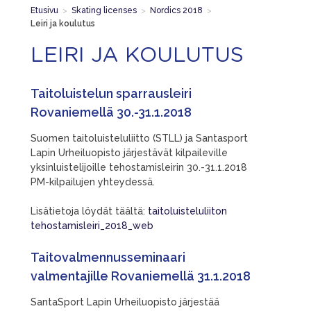
Etusivu
>
Skating licenses
>
Nordics 2018
>
Leiri ja koulutus
LEIRI JA KOULUTUS
Taitoluistelun sparrausleiri
Rovaniemellä 30.-31.1.2018
Suomen taitoluisteluliitto (STLL) ja Santasport
Lapin Urheiluopisto järjestävät kilpaileville
yksinluistelijoille tehostamisleirin 30.-31.1.2018
PM-kilpailujen yhteydessä.
Lisätietoja löydät täältä:
taitoluisteluliiton
tehostamisleiri_2018_web
Taitovalmennusseminaari
valmentajille Rovaniemellä 31.1.2018
SantaSport Lapin Urheiluopisto järjestää