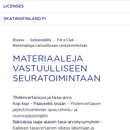
LICENSES
SKATINGFINLAND.FI
Etusivu
>
Sustainability
>
For a Club
>
Materiaaleja vastuulliseen seuratoimintaan
MATERIAALEJA
VASTUULLISEEN
SEURATOIMINTAAN
Yhdenvertaisuus ja tasa-arvo
Kop kop – Pääseekö sisään
– Yhdenvertaisen
järjestötoiminnan opas urheilu- ja
nuorisojärjestäjille
Näköaloja laaja-alaisiin tasa-arvokysymyksiin
–
Kaikkien tasavertainen oikeus liikuntaan ja