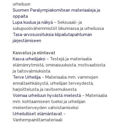
urheiluun
Suomen Paralympiakomitean materiaaleja ja
oppaita
Lupa kuulua ja näkyä
– Seksuaali- ja
sukupuolivähemmistöt liikunnassa ja urheilussa
Tasa-arvosuosituksia kilpailutapahtuman
järjestämiseen
Kasvatus ja elintavat
Kasva urheilijaksi
– Testejä ja materiaalia
elämänrytmistä, ominaisuuksista, motivaatiosta
ja taitovalmiuksista
Terve Urheilija
– Materiaalia mm. vammojen
ennaltaehkäisystä, urheilijan terveydestä,
harjoittelusta ja ravitsemuksesta
Voimaa urheiluun hyvästä mielestä
– Materiaalia
mm. kohtaamiseen tueksi ja urheilijan
mielenterveyden vahvistamiseksi
Urheilulliset elämäntavat
–
Vanhempainiltamateriaali