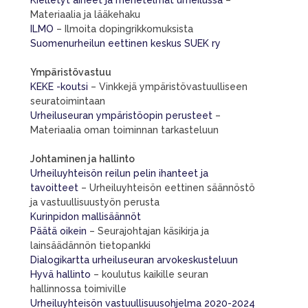
Materiaalia ja lääkehaku
ILMO
– Ilmoita dopingrikkomuksista
Suomenurheilun eettinen keskus SUEK ry
Ympäristövastuu
KEKE -koutsi
– Vinkkejä ympäristövastuulliseen
seuratoimintaan
Urheiluseuran ympäristöopin perusteet
–
Materiaalia oman toiminnan tarkasteluun
Johtaminen ja hallinto
Urheiluyhteisön reilun pelin ihanteet ja
tavoitteet
– Urheiluyhteisön eettinen säännöstö
ja vastuullisuustyön perusta
Kurinpidon mallisäännöt
Päätä oikein
– Seurajohtajan käsikirja ja
lainsäädännön tietopankki
Dialogikartta urheiluseuran arvokeskusteluun
Hyvä hallinto
– koulutus kaikille seuran
hallinnossa toimiville
Urheiluyhteisön vastuullisuusohjelma 2020-2024