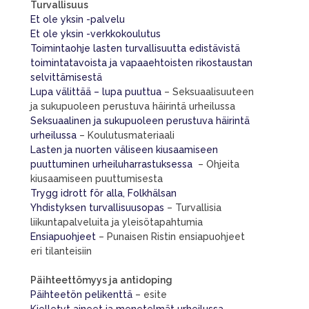
Turvallisuus
Et ole yksin -palvelu
Et ole yksin -verkkokoulutus
Toimintaohje lasten turvallisuutta edistävistä
toimintatavoista ja vapaaehtoisten rikostaustan
selvittämisestä
Lupa välittää – lupa puuttua
– Seksuaalisuuteen
ja sukupuoleen perustuva häirintä urheilussa
Seksuaalinen ja sukupuoleen perustuva häirintä
urheilussa
– Koulutusmateriaali
Lasten ja nuorten väliseen kiusaamiseen
puuttuminen urheiluharrastuksessa
– Ohjeita
kiusaamiseen puuttumisesta
Trygg idrott för alla, Folkhälsan
Yhdistyksen turvallisuusopas
– Turvallisia
liikuntapalveluita ja yleisötapahtumia
Ensiapuohjeet
– Punaisen Ristin ensiapuohjeet
eri tilanteisiin
Päihteettömyys ja antidoping
Päihteetön pelikenttä
– esite
Kielletyt aineet ja menetelmät urheilussa
–