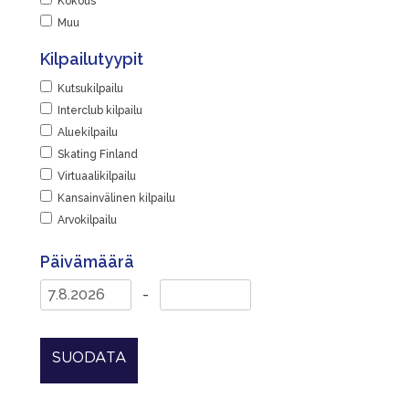
Kokous
Muu
Kilpailutyypit
Kutsukilpailu
Interclub kilpailu
Aluekilpailu
Skating Finland
Virtuaalikilpailu
Kansainvälinen kilpailu
Arvokilpailu
Päivämäärä
-
SUODATA