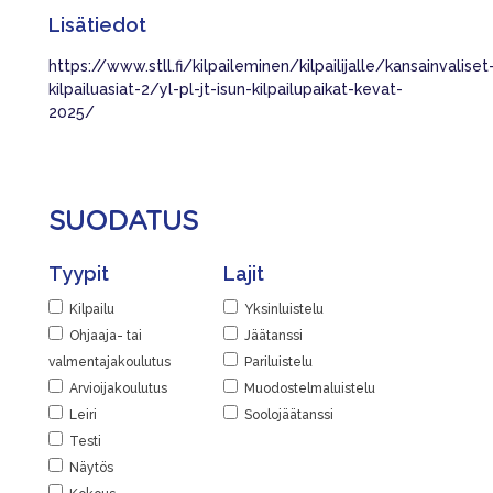
Lisätiedot
https://www.stll.fi/kilpaileminen/kilpailijalle/kansainvaliset
kilpailuasiat-2/yl-pl-jt-isun-kilpailupaikat-kevat-
2025/
SUODATUS
Tyypit
Lajit
Kilpailu
Yksinluistelu
Ohjaaja- tai
Jäätanssi
valmentajakoulutus
Pariluistelu
Arvioijakoulutus
Muodostelmaluistelu
Leiri
Soolojäätanssi
Testi
Näytös