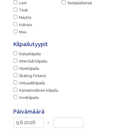
Leiri
Soolojäätanssi
Testi
Näytös
Kokous
Muu
Kilpailutyypit
Kutsukilpailu
Interclub kilpailu
Aluekilpailu
Skating Finland
Virtuaalikilpailu
Kansainvälinen kilpailu
Arvokilpailu
Päivämäärä
-