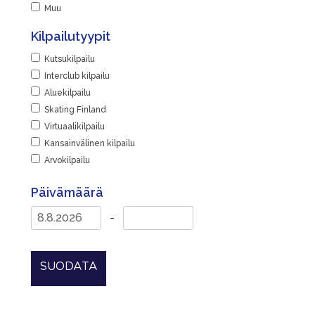
Muu
Kilpailutyypit
Kutsukilpailu
Interclub kilpailu
Aluekilpailu
Skating Finland
Virtuaalikilpailu
Kansainvälinen kilpailu
Arvokilpailu
Päivämäärä
-
SUODATA