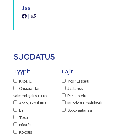
Jaa
|
SUODATUS
Tyypit
Lajit
Kilpailu
Yksinluistelu
Ohjaaja- tai
Jäätanssi
valmentajakoulutus
Pariluistelu
Arvioijakoulutus
Muodostelmaluistelu
Leiri
Soolojäätanssi
Testi
Näytös
Kokous