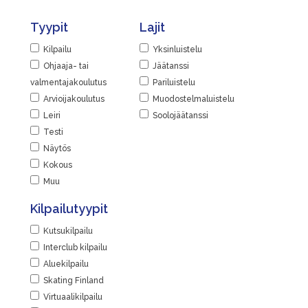
Tyypit
Lajit
Kilpailu
Yksinluistelu
Ohjaaja- tai
Jäätanssi
valmentajakoulutus
Pariluistelu
Arvioijakoulutus
Muodostelmaluistelu
Leiri
Soolojäätanssi
Testi
Näytös
Kokous
Muu
Kilpailutyypit
Kutsukilpailu
Interclub kilpailu
Aluekilpailu
Skating Finland
Virtuaalikilpailu