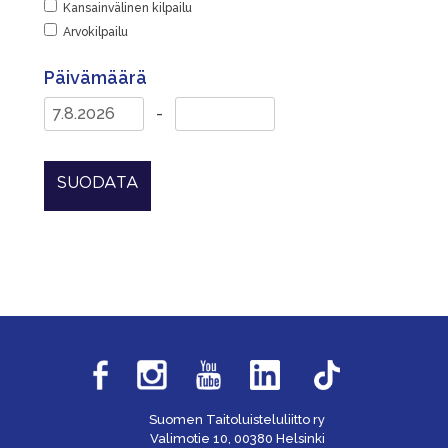
Kansainvälinen kilpailu
Arvokilpailu
Päivämäärä
-
SUODATA
Suomen Taitoluisteluliitto ry
Valimotie 10, 00380 Helsinki