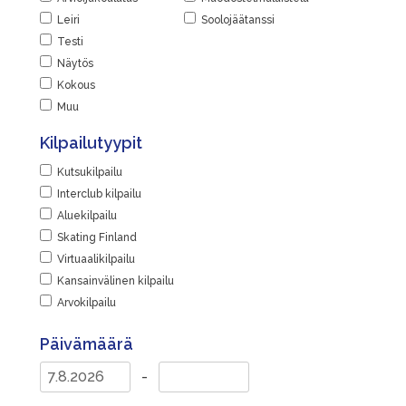
Leiri
Soolojäätanssi
Testi
Näytös
Kokous
Muu
Kilpailutyypit
Kutsukilpailu
Interclub kilpailu
Aluekilpailu
Skating Finland
Virtuaalikilpailu
Kansainvälinen kilpailu
Arvokilpailu
Päivämäärä
-