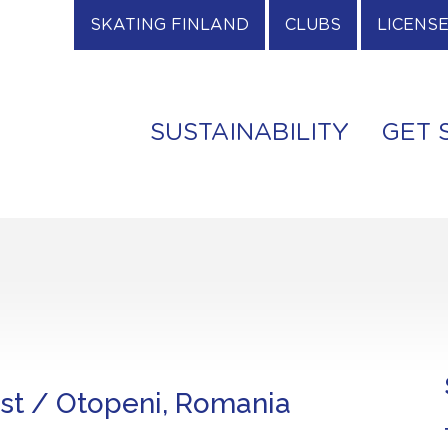
SKATING FINLAND
CLUBS
LICENS
SUSTAINABILITY
GET 
est / Otopeni, Romania