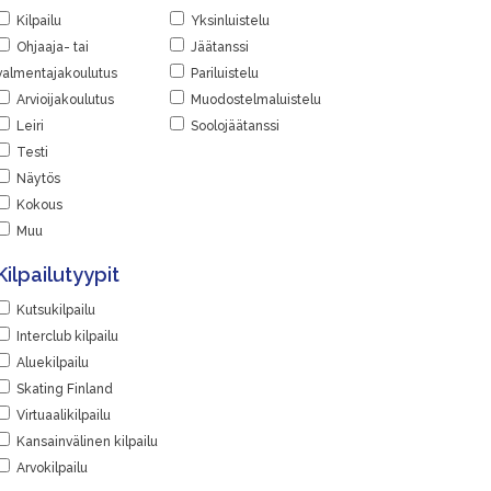
Kilpailu
Yksinluistelu
Ohjaaja- tai
Jäätanssi
valmentajakoulutus
Pariluistelu
Arvioijakoulutus
Muodostelmaluistelu
Leiri
Soolojäätanssi
Testi
Näytös
Kokous
Muu
Kilpailutyypit
Kutsukilpailu
Interclub kilpailu
Aluekilpailu
Skating Finland
Virtuaalikilpailu
Kansainvälinen kilpailu
Arvokilpailu