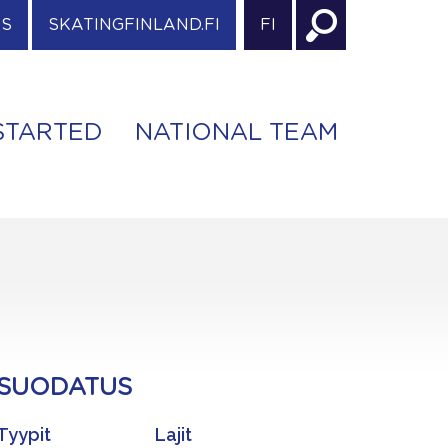
ES
SKATINGFINLAND.FI
FI
STARTED
NATIONAL TEAM
SUODATUS
Tyypit
Lajit