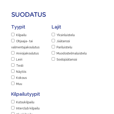
SUODATUS
Tyypit
Lajit
Kilpailu
Yksinluistelu
Ohjaaja- tai
Jäätanssi
valmentajakoulutus
Pariluistelu
Arvioijakoulutus
Muodostelmaluistelu
Leiri
Soolojäätanssi
Testi
Näytös
Kokous
Muu
Kilpailutyypit
Kutsukilpailu
Interclub kilpailu