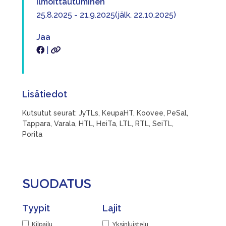
Ilmoittautuminen
25.8.2025 - 21.9.2025(jälk. 22.10.2025)
Jaa
|
Lisätiedot
Kutsutut seurat: JyTLs, KeupaHT, Koovee, PeSal,
Tappara, Varala, HTL, HeiTa, LTL, RTL, SeiTL,
Porita
SUODATUS
Tyypit
Lajit
Kilpailu
Yksinluistelu