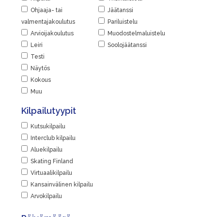
Ohjaaja- tai
Jäätanssi
valmentajakoulutus
Pariluistelu
Arvioijakoulutus
Muodostelmaluistelu
Leiri
Soolojäätanssi
Testi
Näytös
Kokous
Muu
Kilpailutyypit
Kutsukilpailu
Interclub kilpailu
Aluekilpailu
Skating Finland
Virtuaalikilpailu
Kansainvälinen kilpailu
Arvokilpailu