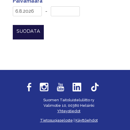
Päivämäärä
-
SUODATA
Suomen Taitoluisteluliitto ry
Valimotie 10, 00380 Helsinki
Yhteystiedot
Tietosuojaseloste
|
Käyttöehdot