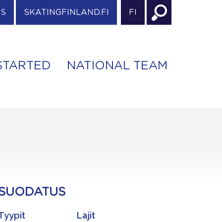
ES
SKATINGFINLAND.FI
FI
STARTED
NATIONAL TEAM
SUODATUS
Tyypit
Lajit