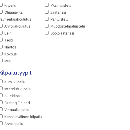
Kilpailu
Yksinluistelu
Ohjaaja- tai
Jäätanssi
valmentajakoulutus
Pariluistelu
Arvioijakoulutus
Muodostelmaluistelu
Leiri
Soolojäätanssi
Testi
Näytös
Kokous
Muu
Kilpailutyypit
Kutsukilpailu
Interclub kilpailu
Aluekilpailu
Skating Finland
Virtuaalikilpailu
Kansainvälinen kilpailu
Arvokilpailu