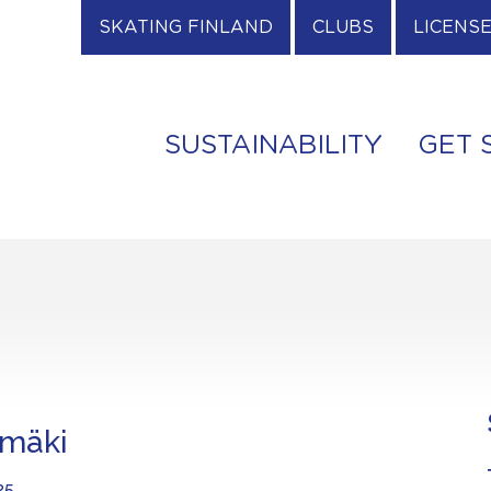
SKATING FINLAND
CLUBS
LICENS
SUSTAINABILITY
GET 
imäki
25