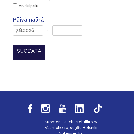
Arvokilpailu
Päivämäärä
-
SUODATA
Suomen Taitoluisteluliitto ry
Valimotie 10, 00380 Helsinki
Yhteystiedot