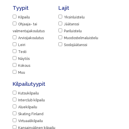
Tyypit
Lajit
Kilpailu
Yksinluistelu
Ohjaaja- tai
Jäätanssi
valmentajakoulutus
Pariluistelu
Arvioijakoulutus
Muodostelmaluistelu
Leiri
Soolojäätanssi
Testi
Näytös
Kokous
Muu
Kilpailutyypit
Kutsukilpailu
Interclub kilpailu
Aluekilpailu
Skating Finland
Virtuaalikilpailu
Kansainvälinen kilpailu