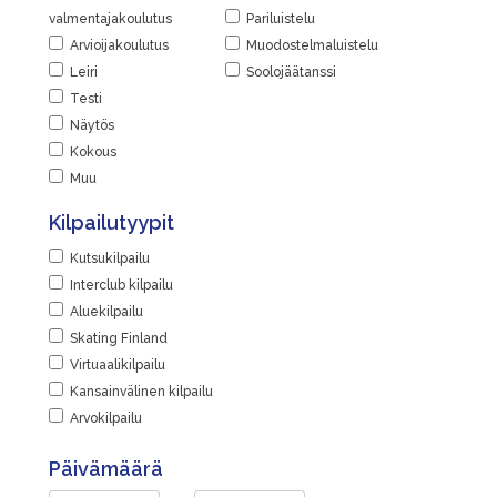
valmentajakoulutus
Pariluistelu
Arvioijakoulutus
Muodostelmaluistelu
Leiri
Soolojäätanssi
Testi
Näytös
Kokous
Muu
Kilpailutyypit
Kutsukilpailu
Interclub kilpailu
Aluekilpailu
Skating Finland
Virtuaalikilpailu
Kansainvälinen kilpailu
Arvokilpailu
Päivämäärä