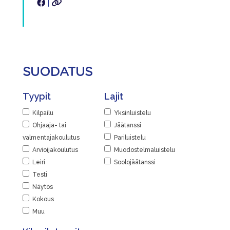
|
SUODATUS
Tyypit
Lajit
Kilpailu
Yksinluistelu
Ohjaaja- tai
Jäätanssi
valmentajakoulutus
Pariluistelu
Arvioijakoulutus
Muodostelmaluistelu
Leiri
Soolojäätanssi
Testi
Näytös
Kokous
Muu