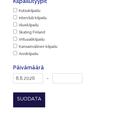
Kilpailutyypit
Kutsukilpailu
Interclub kilpailu
Aluekilpailu
Skating Finland
Virtuaalikilpailu
Kansainvälinen kilpailu
Arvokilpailu
Päivämäärä
-
SUODATA