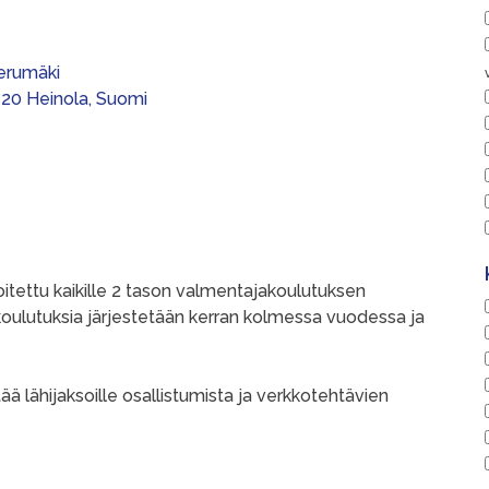
erumäki
120 Heinola, Suomi
tettu kaikille 2 tason valmentajakoulutuksen
koulutuksia järjestetään kerran kolmessa vuodessa ja
ä lähijaksoille osallistumista ja verkkotehtävien