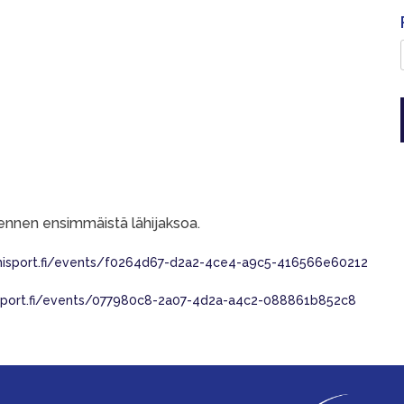
 ennen ensimmäistä lähijaksoa.
isport.fi/events/f0264d67-d2a2-4ce4-a9c5-416566e60212
sport.fi/events/077980c8-2a07-4d2a-a4c2-088861b852c8