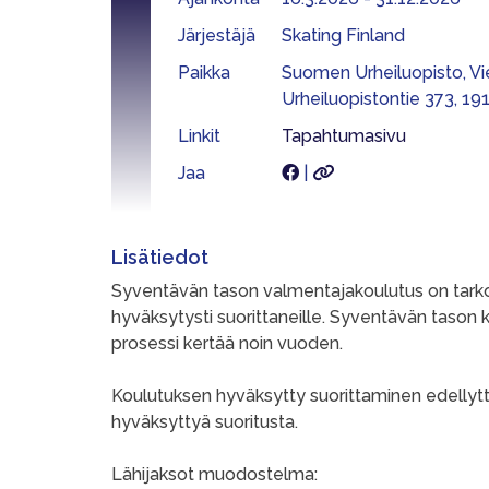
Järjestäjä
Skating Finland
Paikka
Suomen Urheiluopisto, Vi
Urheiluopistontie 373, 19
Linkit
Tapahtumasivu
Jaa
|
Lisätiedot
Syventävän tason valmentajakoulutus on tarkoi
hyväksytysti suorittaneille. Syventävän tason 
prosessi kertää noin vuoden.
Koulutuksen hyväksytty suorittaminen edellyttä
hyväksyttyä suoritusta.
Lähijaksot muodostelma: