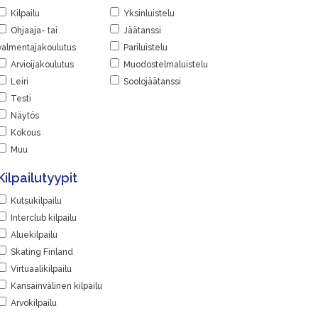
Kilpailu
Yksinluistelu
Ohjaaja- tai
Jäätanssi
valmentajakoulutus
Pariluistelu
Arvioijakoulutus
Muodostelmaluistelu
Leiri
Soolojäätanssi
Testi
Näytös
Kokous
Muu
Kilpailutyypit
Kutsukilpailu
Interclub kilpailu
Aluekilpailu
Skating Finland
Virtuaalikilpailu
Kansainvälinen kilpailu
Arvokilpailu