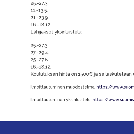
25.-27.3.
11.-13.5.
21.-23.9.
16.-18.12.
Lähijaksot yksinluistelu:
25.-27.3.
27.-29.4.
25.-27.8.
16.-18.12.
Koulutuksen hinta on 1500€ ja se laskutetaan
Ilmoittautuminen muodostelma:
https://www.suom
Ilmoittautuminen yksinluistelu:
https://www.suomi