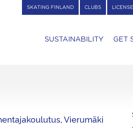
SKATING FINLAND
CLUBS
LICENS
SUSTAINABILITY
GET 
entajakoulutus, Vierumäki