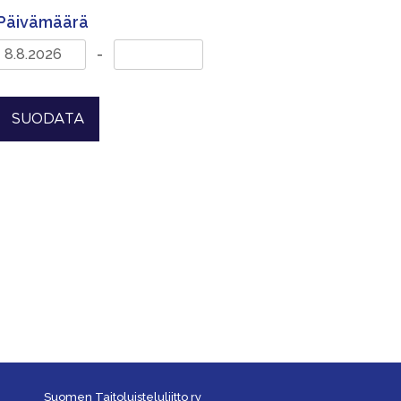
Päivämäärä
-
SUODATA
Suomen Taitoluisteluliitto ry