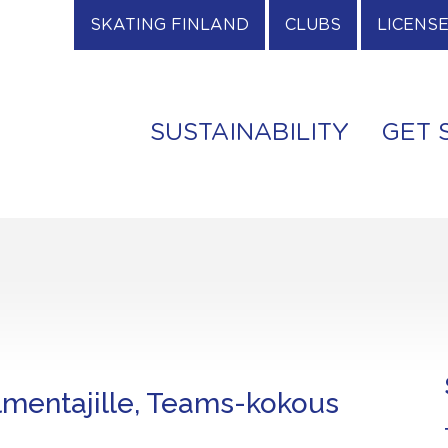
SKATING FINLAND
CLUBS
LICENS
SUSTAINABILITY
GET 
lmentajille, Teams-kokous