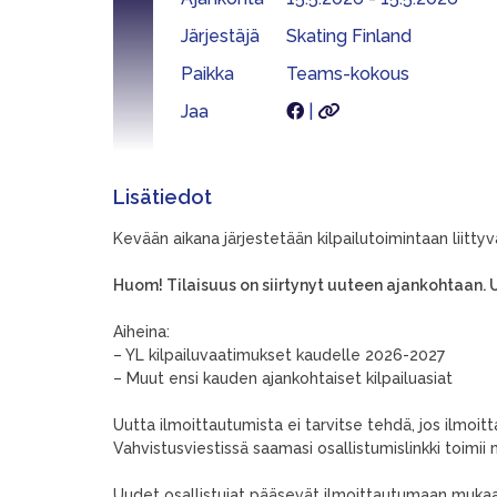
Järjestäjä
Skating Finland
Paikka
Teams-kokous
Jaa
|
Lisätiedot
Kevään aikana järjestetään kilpailutoimintaan liittyv
Huom! Tilaisuus on siirtynyt uuteen ajankohtaan. U
Aiheina:
– YL kilpailuvaatimukset kaudelle 2026-2027
– Muut ensi kauden ajankohtaiset kilpailuasiat
Uutta ilmoittautumista ei tarvitse tehdä, jos ilmoi
Vahvistusviestissä saamasi osallistumislinkki toimi
Uudet osallistujat pääsevät ilmoittautumaan muk