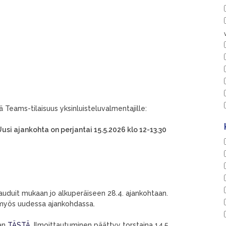
ä Teams-tilaisuus yksinluisteluvalmentajille:
usi ajankohta on perjantai 15.5.2026 klo 12-13.30
ttauduit mukaan jo alkuperäiseen 28.4. ajankohtaan.
i myös uudessa ajankohdassa.
aan
TÄSTÄ
. Ilmoittautuminen päättyy torstaina 14.5.