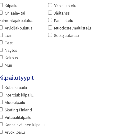
Kilpailu
Yksinluistelu
Ohjaaja- tai
Jäätanssi
valmentajakoulutus
Pariluistelu
Arvioijakoulutus
Muodostelmaluistelu
Leiri
Soolojäätanssi
Testi
Näytös
Kokous
Muu
Kilpailutyypit
Kutsukilpailu
Interclub kilpailu
Aluekilpailu
Skating Finland
Virtuaalikilpailu
Kansainvälinen kilpailu
Arvokilpailu