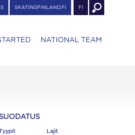
ES
SKATINGFINLAND.FI
FI
STARTED
NATIONAL TEAM
SUODATUS
Tyypit
Lajit