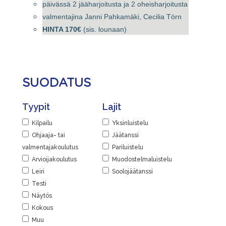
päivässä 2 jääharjoitusta ja 2 oheisharjoitusta
valmentajina Janni Pahkamäki, Cecilia Törn
HINTA 170€
(sis. lounaan)
SUODATUS
Tyypit
Lajit
Kilpailu
Yksinluistelu
Ohjaaja- tai
Jäätanssi
valmentajakoulutus
Pariluistelu
Arvioijakoulutus
Muodostelmaluistelu
Leiri
Soolojäätanssi
Testi
Näytös
Kokous
Muu