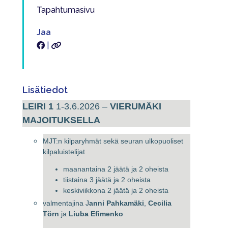
Tapahtumasivu
Jaa
|
Lisätiedot
LEIRI 1
1-3.6.2026 –
VIERUMÄKI
MAJOITUKSELLA
MJT:n kilparyhmät sekä seuran ulkopuoliset
kilpaluistelijat
maanantaina 2 jäätä ja 2 oheista
tiistaina 3 jäätä ja 2 oheista
keskiviikkona 2 jäätä ja 2 oheista
valmentajina J
anni Pahkamäki
,
Cecilia
Törn
ja
Liuba Efimenko