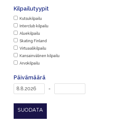
Kilpailutyypit
Kutsukilpailu
Interclub kilpailu
Aluekilpailu
Skating Finland
Virtuaalikilpailu
Kansainvälinen kilpailu
Arvokilpailu
Päivämäärä
-
SUODATA