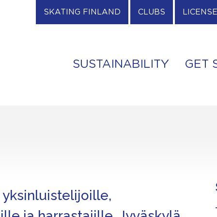
SKATING FINLAND
CLUBS
LICENS
SUSTAINABILITY
GET 
 yksinluistelijoille,
le ja harrastajille, Jyväskylä