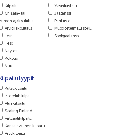
Kilpailu
Yksinluistelu
Ohjaaja- tai
Jäätanssi
valmentajakoulutus
Pariluistelu
Arvioijakoulutus
Muodostelmaluistelu
Leiri
Soolojäätanssi
Testi
Näytös
Kokous
Muu
Kilpailutyypit
Kutsukilpailu
Interclub kilpailu
Aluekilpailu
Skating Finland
Virtuaalikilpailu
Kansainvälinen kilpailu
Arvokilpailu