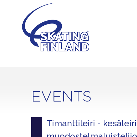
Skip
to
content
EVENTS
Timanttileiri - kesäleiri
muodostelmaluistelijoil