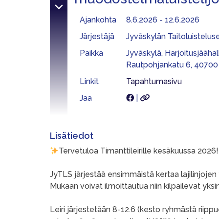
Ajankohta
8.6.2026 - 12.6.2026
Järjestäjä
Jyväskylän Taitoluistelus
Paikka
Jyväskylä, Harjoitusjäähal
Rautpohjankatu 6, 40700
Linkit
Tapahtumasivu
Jaa
|
Lisätiedot
Tervetuloa Timanttileirille kesäkuussa 2026!
JyTLS järjestää ensimmäistä kertaa lajilinjoje
Mukaan voivat ilmoittautua niin kilpailevat yksi
Leiri järjestetään 8-12.6 (kesto ryhmästä riippuen