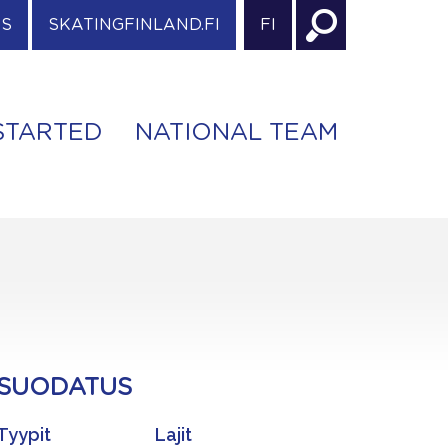
ES
SKATINGFINLAND.FI
FI
STARTED
NATIONAL TEAM
SUODATUS
Tyypit
Lajit