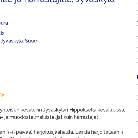
eura
li2
 Jyväskylä, Suomi
n yhteisen kesäleirin Jyväskylän Hippoksella kesäkuussa.
n- ja muodostelmaluistelijat kuin harrastajat!
 3–5 päivää) harjoitusjäähalilla. Leirillä harjoitellaan 3