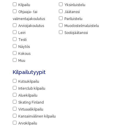
Kilpailu
Yksinluistelu
Ohjaaja- tai
Jäätanssi
valmentajakoulutus
Pariluistelu
Arvioijakoulutus
Muodostelmaluistelu
Leiri
Soolojäätanssi
Testi
Näytös
Kokous
Muu
Kilpailutyypit
Kutsukilpailu
Interclub kilpailu
Aluekilpailu
Skating Finland
Virtuaalikilpailu
Kansainvälinen kilpailu
Arvokilpailu