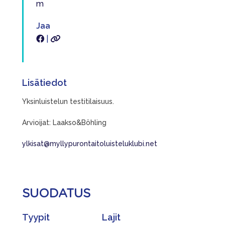
m
Jaa
|
Lisätiedot
Yksinluistelun testitilaisuus.
Arvioijat: Laakso&Böhling
ylkisat@myllypurontaitoluisteluklubi.net
SUODATUS
Tyypit
Lajit