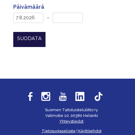
Päivämäärä
-
SUODATA
Suomen Taitoluisteluliitto ry
Valimotie 10, 00380 Helsinki
Yhteystiedot
Tietosuojaseloste
|
Käyttöehdot