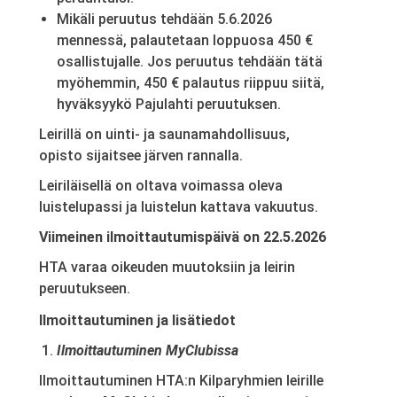
Mikäli peruutus tehdään 5.6.2026
mennessä, palautetaan loppuosa 450 €
osallistujalle. Jos peruutus tehdään tätä
myöhemmin, 450 € palautus riippuu siitä,
hyväksyykö Pajulahti peruutuksen.
Leirillä on uinti- ja saunamahdollisuus,
opisto sijaitsee järven rannalla.
Leiriläisellä on oltava voimassa oleva
luistelupassi ja luistelun kattava vakuutus.
Viimeinen ilmoittautumispäivä on 22.5.2026
HTA varaa oikeuden muutoksiin ja leirin
peruutukseen.
Ilmoittautuminen ja lisätiedot
Ilmoittautuminen MyClubissa
Ilmoittautuminen HTA:n Kilparyhmien leirille