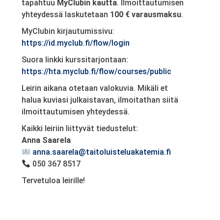
tapahtuu
MyClubin kautta
. Ilmoittautumisen
yhteydessä laskutetaan
100 € varausmaksu
.
MyClubin kirjautumissivu:
https://id.myclub.fi/flow/login
Suora linkki kurssitarjontaan:
https://hta.myclub.fi/flow/courses/public
Leirin aikana otetaan valokuvia. Mikäli et
halua kuviasi julkaistavan, ilmoitathan siitä
ilmoittautumisen yhteydessä.
Kaikki leiriin liittyvät tiedustelut:
Anna Saarela
anna.saarela@taitoluisteluakatemia.fi
050 367 8517
Tervetuloa leirille!