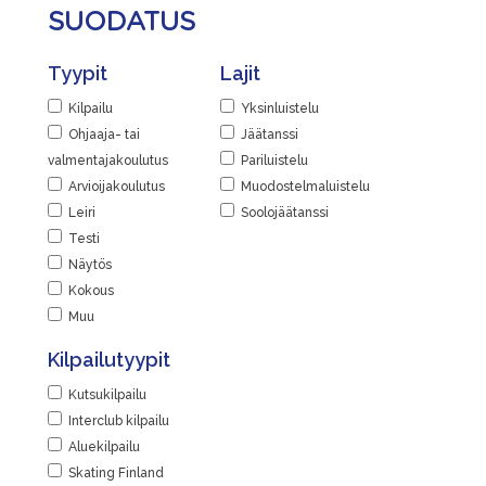
SUODATUS
Tyypit
Lajit
Kilpailu
Yksinluistelu
Ohjaaja- tai
Jäätanssi
valmentajakoulutus
Pariluistelu
Arvioijakoulutus
Muodostelmaluistelu
Leiri
Soolojäätanssi
Testi
Näytös
Kokous
Muu
Kilpailutyypit
Kutsukilpailu
Interclub kilpailu
Aluekilpailu
Skating Finland