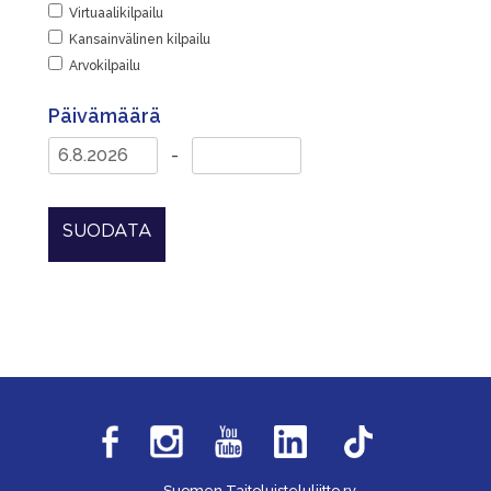
Virtuaalikilpailu
Kansainvälinen kilpailu
Arvokilpailu
Päivämäärä
-
SUODATA
Suomen Taitoluisteluliitto ry