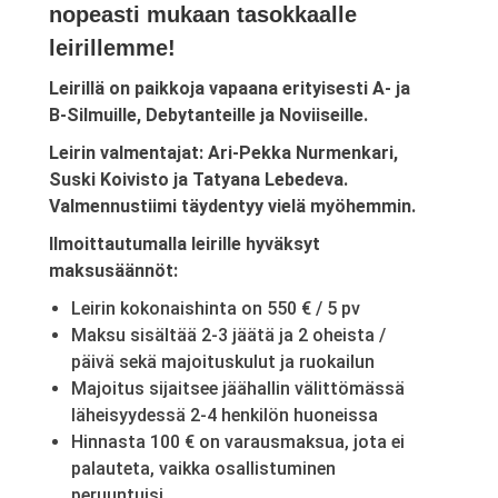
nopeasti mukaan tasokkaalle
leirillemme!
Leirillä on paikkoja vapaana erityisesti A- ja
B-Silmuille, Debytanteille ja Noviiseille.
Leirin valmentajat: Ari-Pekka Nurmenkari,
Suski Koivisto ja Tatyana Lebedeva.
Valmennustiimi täydentyy vielä myöhemmin.
Ilmoittautumalla leirille hyväksyt
maksusäännöt:
Leirin kokonaishinta on 550 € / 5 pv
Maksu sisältää 2-3 jäätä ja 2 oheista /
päivä sekä majoituskulut ja ruokailun
Majoitus sijaitsee jäähallin välittömässä
läheisyydessä 2-4 henkilön huoneissa
Hinnasta 100 € on varausmaksua, jota ei
palauteta, vaikka osallistuminen
peruuntuisi.