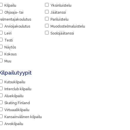
Kilpailu
Yksinluistelu
Ohjaaja- tai
Jäätanssi
valmentajakoulutus
Pariluistelu
Arvioijakoulutus
Muodostelmaluistelu
Leiri
Soolojäätanssi
Testi
Näytös
Kokous
Muu
Kilpailutyypit
Kutsukilpailu
Interclub kilpailu
Aluekilpailu
Skating Finland
Virtuaalikilpailu
Kansainvälinen kilpailu
Arvokilpailu