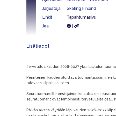
Järjestäjä
Skating Finland
Linkit
Tapahtumasivu
Jaa
|
Lisätiedot
T
Tervetuloa kauden 2026-2027 yksinluistelun tuoma
Perinteinen kauden aloittava tuomaritapaaminen k
tulevaan kilpailukauteen.
Seuratuomareille ensisijainen koulutus on seuratuo
seuratuomarit ovat lämpimästi tervetulleita osall
Päivän aikana käydään läpi kauden 2026–2027 kilpailu
muita ajankohtaisia aiheita. Tapaaminen tarjoaa m