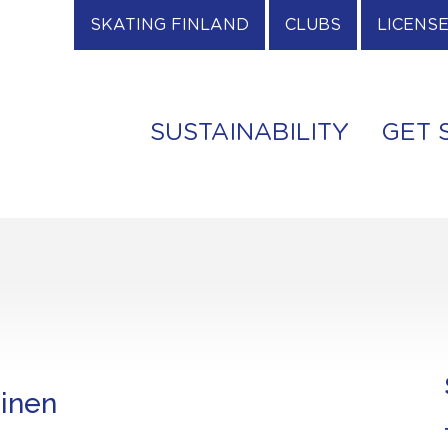
SKATING FINLAND
CLUBS
LICENS
SUSTAINABILITY
GET 
inen