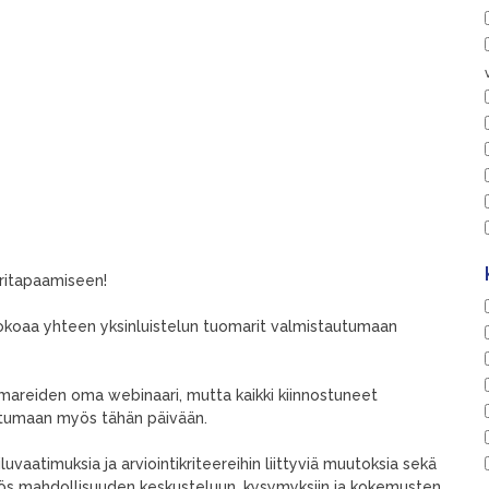
ritapaamiseen!
okoaa yhteen yksinluistelun tuomarit valmistautumaan
mareiden oma webinaari, mutta kaikki kiinnostuneet
istumaan myös tähän päivään.
vaatimuksia ja arviointikriteereihin liittyviä muutoksia sekä
yös mahdollisuuden keskusteluun, kysymyksiin ja kokemusten