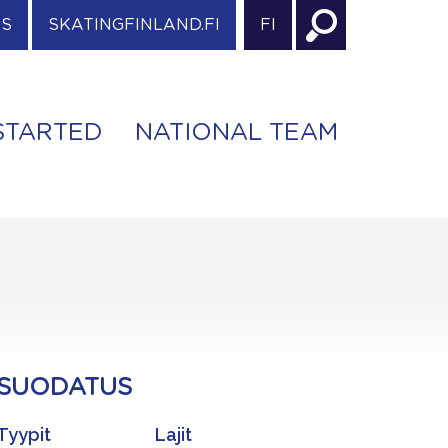
ES
SKATINGFINLAND.FI
FI
STARTED
NATIONAL TEAM
SUODATUS
Tyypit
Lajit