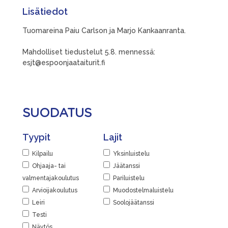
Lisätiedot
Tuomareina Paiu Carlson ja Marjo Kankaanranta.
Mahdolliset tiedustelut 5.8. mennessä:
esjt@espoonjaataiturit.fi
SUODATUS
Tyypit
Lajit
Kilpailu
Yksinluistelu
Ohjaaja- tai
Jäätanssi
valmentajakoulutus
Pariluistelu
Arvioijakoulutus
Muodostelmaluistelu
Leiri
Soolojäätanssi
Testi
Näytös