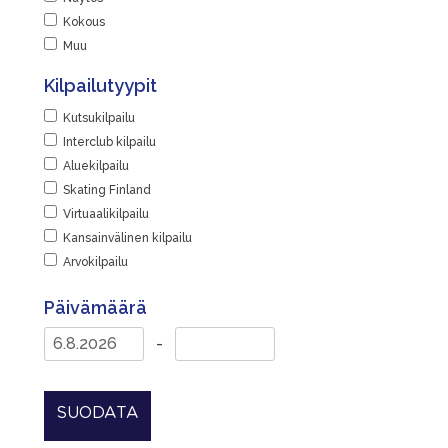
Kokous
Muu
Kilpailutyypit
Kutsukilpailu
Interclub kilpailu
Aluekilpailu
Skating Finland
Virtuaalikilpailu
Kansainvälinen kilpailu
Arvokilpailu
Päivämäärä
-
SUODATA