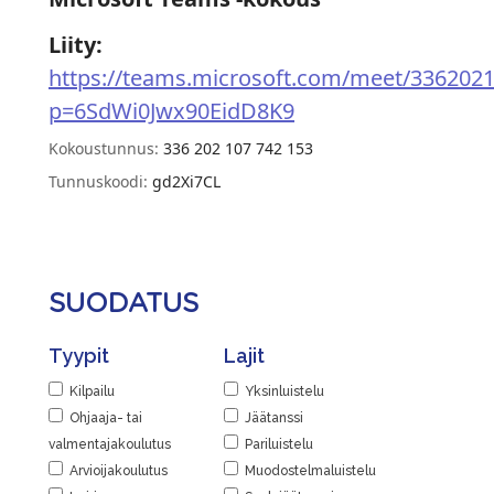
Liity:
https://teams.microsoft.com/meet/336202
p=6SdWi0Jwx90EidD8K9
Kokoustunnus:
336 202 107 742 153
Tunnuskoodi:
gd2Xi7CL
SUODATUS
Tyypit
Lajit
Kilpailu
Yksinluistelu
Ohjaaja- tai
Jäätanssi
valmentajakoulutus
Pariluistelu
Arvioijakoulutus
Muodostelmaluistelu