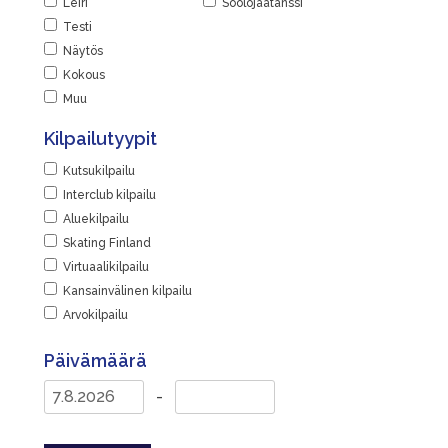
Leiri
Soolojäätanssi
Testi
Näytös
Kokous
Muu
Kilpailutyypit
Kutsukilpailu
Interclub kilpailu
Aluekilpailu
Skating Finland
Virtuaalikilpailu
Kansainvälinen kilpailu
Arvokilpailu
Päivämäärä
-