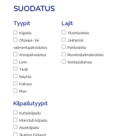
SUODATUS
Tyypit
Lajit
Kilpailu
Yksinluistelu
Ohjaaja- tai
Jäätanssi
valmentajakoulutus
Pariluistelu
Arvioijakoulutus
Muodostelmaluistelu
Leiri
Soolojäätanssi
Testi
Näytös
Kokous
Muu
Kilpailutyypit
Kutsukilpailu
Interclub kilpailu
Aluekilpailu
Skating Finland