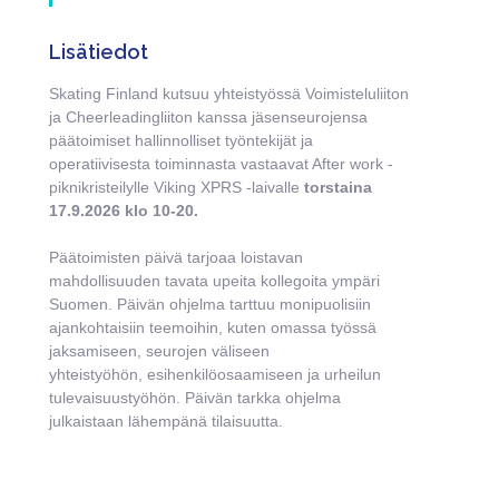
Lisätiedot
Skating Finland kutsuu yhteistyössä Voimisteluliiton
ja Cheerleadingliiton kanssa jäsenseurojensa
päätoimiset hallinnolliset työntekijät ja
operatiivisesta toiminnasta vastaavat After work -
piknikristeilylle Viking XPRS -laivalle
torstaina
17.9.2026 klo 10-20.
Päätoimisten päivä tarjoaa loistavan
mahdollisuuden tavata upeita kollegoita ympäri
Suomen. Päivän ohjelma tarttuu monipuolisiin
ajankohtaisiin teemoihin, kuten omassa työssä
jaksamiseen, seurojen väliseen
yhteistyöhön,
esihenkilöosaamiseen ja urheilun
tulevaisuustyöhön. Päivän tarkka ohjelma
julkaistaan lähempänä tilaisuutta.