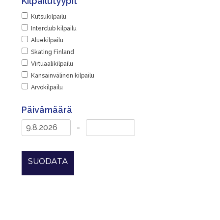
Kilpailutyypit
Kutsukilpailu
Interclub kilpailu
Aluekilpailu
Skating Finland
Virtuaalikilpailu
Kansainvälinen kilpailu
Arvokilpailu
Päivämäärä
-
SUODATA