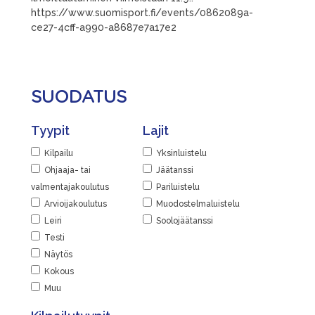
https://www.suomisport.fi/events/0862089a-
ce27-4cff-a990-a8687e7a17e2
SUODATUS
Tyypit
Lajit
Kilpailu
Yksinluistelu
Ohjaaja- tai
Jäätanssi
valmentajakoulutus
Pariluistelu
Arvioijakoulutus
Muodostelmaluistelu
Leiri
Soolojäätanssi
Testi
Näytös
Kokous
Muu