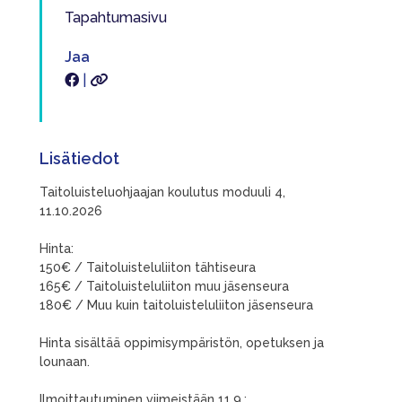
Tapahtumasivu
Jaa
|
Lisätiedot
Taitoluisteluohjaajan koulutus moduuli 4,
11.10.2026
Hinta:
150€ / Taitoluisteluliiton tähtiseura
165€ / Taitoluisteluliiton muu jäsenseura
180€ / Muu kuin taitoluisteluliiton jäsenseura
Hinta sisältää oppimisympäristön, opetuksen ja
lounaan.
Ilmoittautuminen viimeistään 11.9.: