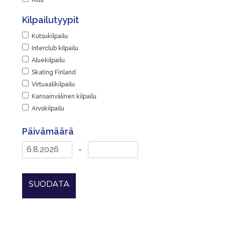
Muu
Kilpailutyypit
Kutsukilpailu
Interclub kilpailu
Aluekilpailu
Skating Finland
Virtuaalikilpailu
Kansainvälinen kilpailu
Arvokilpailu
Päivämäärä
-
SUODATA