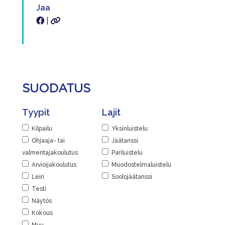
Jaa
|
SUODATUS
Tyypit
Lajit
Kilpailu
Yksinluistelu
Ohjaaja- tai
Jäätanssi
valmentajakoulutus
Pariluistelu
Arvioijakoulutus
Muodostelmaluistelu
Leiri
Soolojäätanssi
Testi
Näytös
Kokous