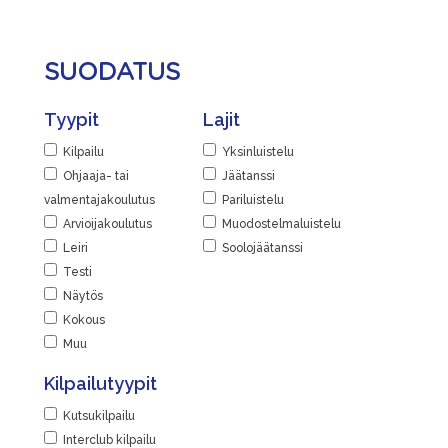
SUODATUS
Tyypit
Lajit
Kilpailu
Yksinluistelu
Ohjaaja- tai
Jäätanssi
valmentajakoulutus
Pariluistelu
Arvioijakoulutus
Muodostelmaluistelu
Leiri
Soolojäätanssi
Testi
Näytös
Kokous
Muu
Kilpailutyypit
Kutsukilpailu
Interclub kilpailu