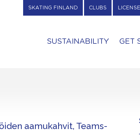
SKATING FINLAND
CLUBS
LICENS
SUSTAINABILITY
GET 
jöiden aamukahvit, Teams-