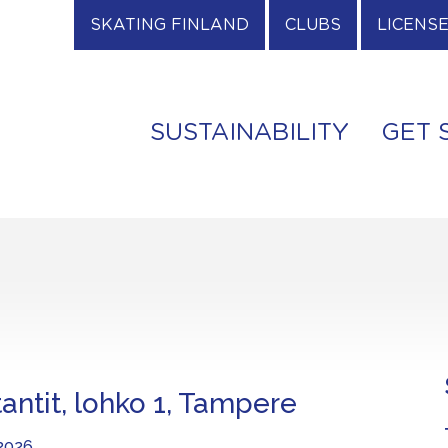
SKATING FINLAND
CLUBS
LICENS
SUSTAINABILITY
GET 
tantit, lohko 1, Tampere
.2026