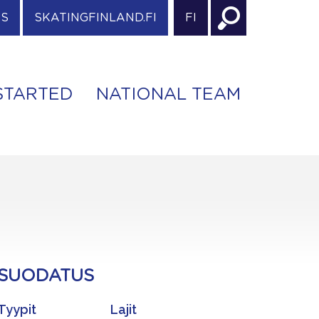
ES
SKATINGFINLAND.FI
FI
STARTED
NATIONAL TEAM
SUODATUS
Tyypit
Lajit