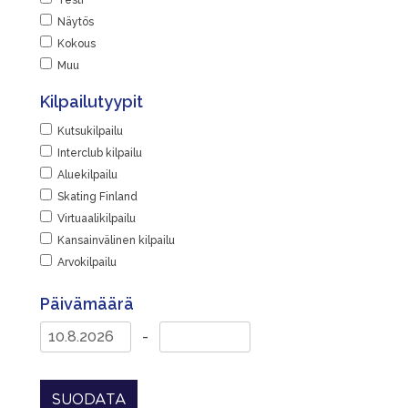
Testi
Näytös
Kokous
Muu
Kilpailutyypit
Kutsukilpailu
Interclub kilpailu
Aluekilpailu
Skating Finland
Virtuaalikilpailu
Kansainvälinen kilpailu
Arvokilpailu
Päivämäärä
-
SUODATA