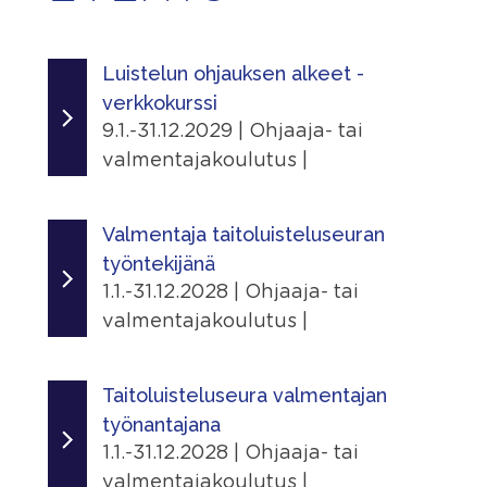
Luistelun ohjauksen alkeet -
verkkokurssi
9.1.-31.12.2029 | Ohjaaja- tai
valmentajakoulutus |
Ajankohta
9.1.2025 - 31.12.2029
Valmentaja taitoluisteluseuran
työntekijänä
Järjestäjä
1.1.-31.12.2028 | Ohjaaja- tai
Skating Finland
valmentajakoulutus |
Linkit
Ajankohta
Tapahtumasivu
1.1.2026 - 31.12.2028
Taitoluisteluseura valmentajan
työnantajana
Lisätiedot
Järjestäjä
1.1.-31.12.2028 | Ohjaaja- tai
Näytä lisätiedot
Skating Finland
valmentajakoulutus |