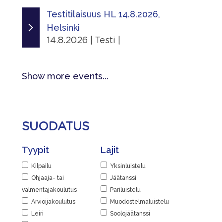
Tapahtumasivu
12.8.2026 - 12.8.2026
Testitilaisuus HL 14.8.2026,
Jaa
|
Helsinki
Lisätiedot
Järjestäjä
14.8.2026 | Testi |
Näytä lisätiedot
Skating Finland
Ajankohta
Jaa
Linkit
14.8.2026 - 14.8.2026
Show more events...
|
Tapahtumasivu
Järjestäjä
Lisätiedot
Helsingin Luistelijat
Näytä lisätiedot
SUODATUS
Paikka
Jaa
Kaarelan jäähalli
Tyypit
Lajit
|
Kaarelan raitti 2, 00430 Helsinki,
Suomi
Kilpailu
Yksinluistelu
Ohjaaja- tai
Jäätanssi
Lisätiedot
valmentajakoulutus
Pariluistelu
Näytä lisätiedot
Arvioijakoulutus
Muodostelmaluistelu
Leiri
Soolojäätanssi
Jaa