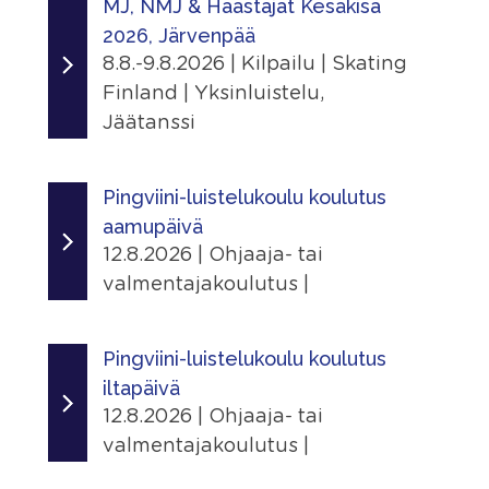
MJ, NMJ & Haastajat Kesäkisa
Tapahtumasivu
Suomen Urheiluopisto, Vierumäki
2026, Järvenpää
Urheiluopistontie 373, 19120 Heinola,
Järjestäjä
Lisätiedot
8.8.-9.8.2026 | Kilpailu | Skating
Suomi
Peurunka Skating Academy Laukaa
Näytä lisätiedot
Finland | Yksinluistelu,
ry
Linkit
Jäätanssi
Jaa
Tapahtumasivu
Paikka
Ajankohta
|
Peurungan Jäähalli
8.8.2026 - 9.8.2026
Pingviini-luistelukoulu koulutus
Lisätiedot
Peurungantie 85, 41340 Laukaa,
Näytä lisätiedot
aamupäivä
Finland
Järjestäjä
12.8.2026 | Ohjaaja- tai
Järvenpään Taitoluistelijat
Jaa
Lisätiedot
valmentajakoulutus |
|
Näytä lisätiedot
Paikka
Ajankohta
Järvenpää, Jäähalli
12.8.2026 - 12.8.2026
Jaa
Pingviini-luistelukoulu koulutus
Seutulantie 14, 04410 Järvenpää,
|
iltapäivä
Suomi
Järjestäjä
12.8.2026 | Ohjaaja- tai
Skating Finland
Ilmoittautuminen
valmentajakoulutus |
24.6.2026 - 3.8.2026
Linkit
Ajankohta