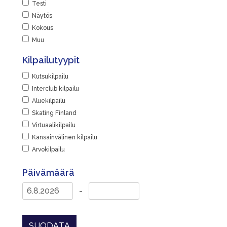
Testi
|
Näytös
Kokous
Muu
Kilpailutyypit
Kutsukilpailu
Interclub kilpailu
Aluekilpailu
Skating Finland
Virtuaalikilpailu
Kansainvälinen kilpailu
Arvokilpailu
Päivämäärä
-
SUODATA