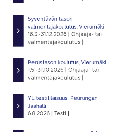
Jaa
Linkit
Ajankohta
|
Tapahtumasivu
1.1.2026 - 31.12.2028
Syventävän tason
valmentajakoulutus, Vierumäki
Lisätiedot
Järjestäjä
16.3.-31.12.2026 | Ohjaaja- tai
Näytä lisätiedot
Skating Finland
valmentajakoulutus |
Jaa
Linkit
Ajankohta
|
Tapahtumasivu
16.3.2026 - 31.12.2026
Perustason koulutus, Vierumäki
1.5.-31.10.2026 | Ohjaaja- tai
Jaa
Järjestäjä
valmentajakoulutus |
|
Skating Finland
Ajankohta
Paikka
1.5.2026 - 31.10.2026
YL testitilaisuus, Peurungan
Suomen Urheiluopisto, Vierumäki
Jäähalli
Urheiluopistontie 373, 19120 Heinola,
Järjestäjä
6.8.2026 | Testi |
Suomi
Skating Finland
Ajankohta
Linkit
Paikka
6.8.2026 - 6.8.2026