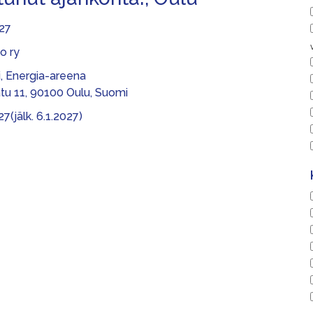
027
o ry
i, Energia-areena
tu 11, 90100 Oulu, Suomi
27(jälk. 6.1.2027)