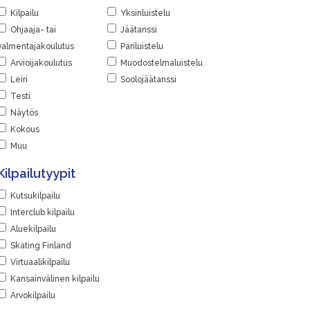
Kilpailu
Yksinluistelu
Ohjaaja- tai
Jäätanssi
valmentajakoulutus
Pariluistelu
Arvioijakoulutus
Muodostelmaluistelu
Leiri
Soolojäätanssi
Testi
Näytös
Kokous
Muu
Kilpailutyypit
Kutsukilpailu
Interclub kilpailu
Aluekilpailu
Skating Finland
Virtuaalikilpailu
Kansainvälinen kilpailu
Arvokilpailu