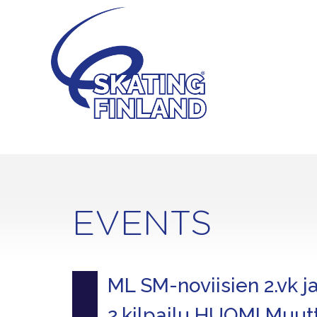
Skip
to
content
EVENTS
ML SM-noviisien 2.vk j
2.kilpailu HUOM! Muut