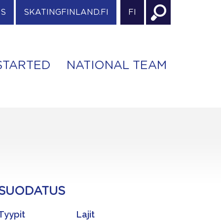
ES
SKATINGFINLAND.FI
FI
STARTED
NATIONAL TEAM
SUODATUS
Tyypit
Lajit