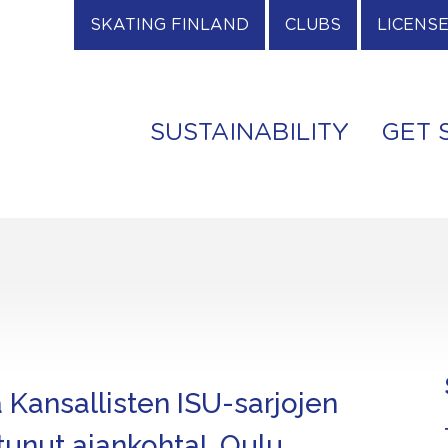
SKATING FINLAND
CLUBS
LICENS
SUSTAINABILITY
GET 
a Kansallisten ISU-sarjojen
tunut ajankohta!, Oulu