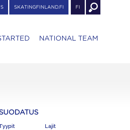
ES
SKATINGFINLAND.FI
FI
STARTED
NATIONAL TEAM
SUODATUS
Tyypit
Lajit