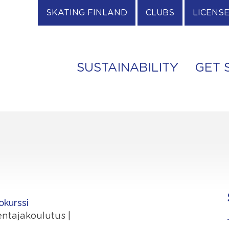
SKATING FINLAND
CLUBS
LICENS
SUSTAINABILITY
GET 
okurssi
mentajakoulutus |