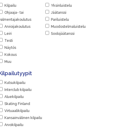
Kilpailu
Yksinluistelu
Ohjaaja- tai
Jäätanssi
valmentajakoulutus
Pariluistelu
Arvioijakoulutus
Muodostelmaluistelu
Leiri
Soolojäätanssi
Testi
Näytös
Kokous
Muu
Kilpailutyypit
Kutsukilpailu
Interclub kilpailu
Aluekilpailu
Skating Finland
Virtuaalikilpailu
Kansainvälinen kilpailu
Arvokilpailu