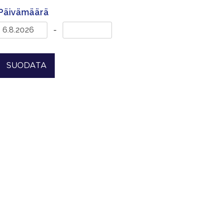
Päivämäärä
-
SUODATA