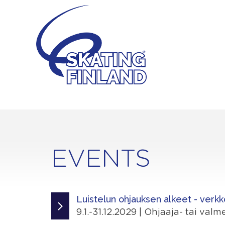
Skip
to
content
EVENTS
Luistelun ohjauksen alkeet - verkk
9.1.-31.12.2029 | Ohjaaja- tai val