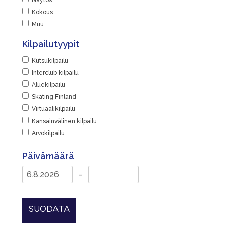
Näytös
Kokous
Muu
Kilpailutyypit
Kutsukilpailu
Interclub kilpailu
Aluekilpailu
Skating Finland
Virtuaalikilpailu
Kansainvälinen kilpailu
Arvokilpailu
Päivämäärä
-
SUODATA