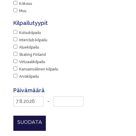
Kokous
Muu
Kilpailutyypit
Kutsukilpailu
Interclub kilpailu
Aluekilpailu
Skating Finland
Virtuaalikilpailu
Kansainvälinen kilpailu
Arvokilpailu
Päivämäärä
-
SUODATA