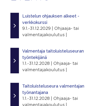
Luistelun ohjauksen alkeet -
verkkokurssi
9.1.-31.12.2029 | Ohjaaja- tai
valmentajakoulutus |
Ajankohta
9.1.2025 - 31.12.2029
Valmentaja taitoluisteluseuran
työntekijänä
Järjestäjä
1.1.-31.12.2028 | Ohjaaja- tai
Skating Finland
valmentajakoulutus |
Linkit
Ajankohta
Tapahtumasivu
1.1.2026 - 31.12.2028
Taitoluisteluseura valmentajan
työnantajana
Lisätiedot
Järjestäjä
1.1.-31.12.2028 | Ohjaaja- tai
Näytä lisätiedot
Skating Finland
valmentajakoulutus |