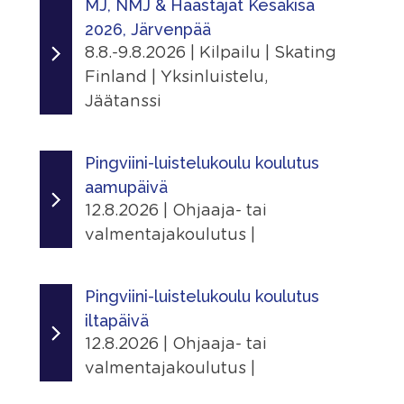
MJ, NMJ & Haastajat Kesäkisa
Tapahtumasivu
Suomen Urheiluopisto, Vierumäki
2026, Järvenpää
Urheiluopistontie 373, 19120 Heinola,
Järjestäjä
Lisätiedot
8.8.-9.8.2026 | Kilpailu | Skating
Suomi
Peurunka Skating Academy Laukaa
Näytä lisätiedot
Finland | Yksinluistelu,
ry
Linkit
Jäätanssi
Jaa
Tapahtumasivu
Paikka
Ajankohta
|
Peurungan Jäähalli
8.8.2026 - 9.8.2026
Pingviini-luistelukoulu koulutus
Lisätiedot
Peurungantie 85, 41340 Laukaa,
Näytä lisätiedot
aamupäivä
Finland
Järjestäjä
12.8.2026 | Ohjaaja- tai
Järvenpään Taitoluistelijat
Jaa
Lisätiedot
valmentajakoulutus |
|
Näytä lisätiedot
Paikka
Ajankohta
Järvenpää, Jäähalli
12.8.2026 - 12.8.2026
Jaa
Pingviini-luistelukoulu koulutus
Seutulantie 14, 04410 Järvenpää,
|
iltapäivä
Suomi
Järjestäjä
12.8.2026 | Ohjaaja- tai
Skating Finland
Ilmoittautuminen
valmentajakoulutus |
24.6.2026 - 3.8.2026
Linkit
Ajankohta