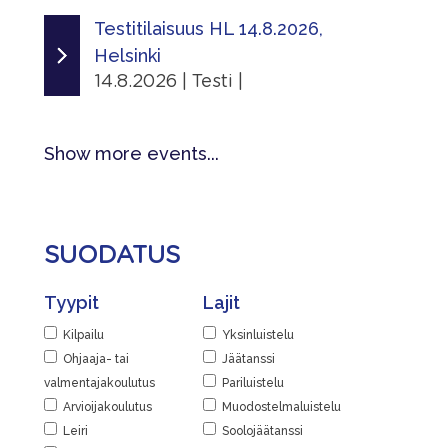
Tapahtumasivu
12.8.2026 - 12.8.2026
Testitilaisuus HL 14.8.2026,
Jaa
|
Helsinki
Lisätiedot
Järjestäjä
14.8.2026 | Testi |
Näytä lisätiedot
Skating Finland
Ajankohta
Jaa
Linkit
14.8.2026 - 14.8.2026
Show more events...
|
Tapahtumasivu
Järjestäjä
Lisätiedot
Helsingin Luistelijat
Näytä lisätiedot
SUODATUS
Paikka
Jaa
Kaarelan jäähalli
Tyypit
Lajit
|
Kaarelan raitti 2, 00430 Helsinki,
Suomi
Kilpailu
Yksinluistelu
Ohjaaja- tai
Jäätanssi
Lisätiedot
valmentajakoulutus
Pariluistelu
Näytä lisätiedot
Arvioijakoulutus
Muodostelmaluistelu
Leiri
Soolojäätanssi
Jaa