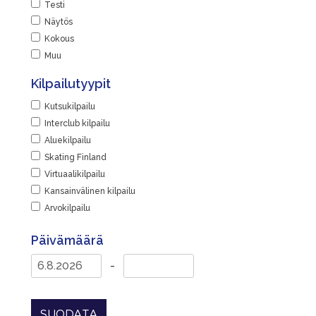
Testi
|
Näytös
Kokous
Muu
Kilpailutyypit
Kutsukilpailu
Interclub kilpailu
Aluekilpailu
Skating Finland
Virtuaalikilpailu
Kansainvälinen kilpailu
Arvokilpailu
Päivämäärä
-
SUODATA