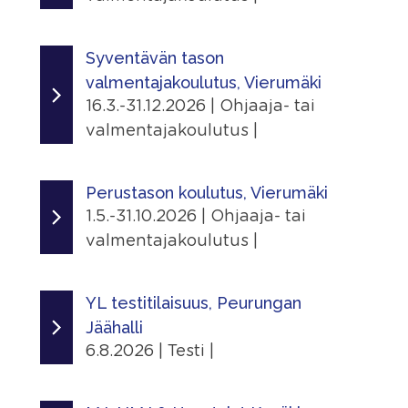
Jaa
Linkit
Ajankohta
|
Tapahtumasivu
1.1.2026 - 31.12.2028
Syventävän tason
valmentajakoulutus, Vierumäki
Lisätiedot
Järjestäjä
16.3.-31.12.2026 | Ohjaaja- tai
Näytä lisätiedot
Skating Finland
valmentajakoulutus |
Jaa
Linkit
Ajankohta
|
Tapahtumasivu
16.3.2026 - 31.12.2026
Perustason koulutus, Vierumäki
1.5.-31.10.2026 | Ohjaaja- tai
Jaa
Järjestäjä
valmentajakoulutus |
|
Skating Finland
Ajankohta
Paikka
1.5.2026 - 31.10.2026
YL testitilaisuus, Peurungan
Suomen Urheiluopisto, Vierumäki
Jäähalli
Urheiluopistontie 373, 19120 Heinola,
Järjestäjä
6.8.2026 | Testi |
Suomi
Skating Finland
Ajankohta
Linkit
Paikka
6.8.2026 - 6.8.2026