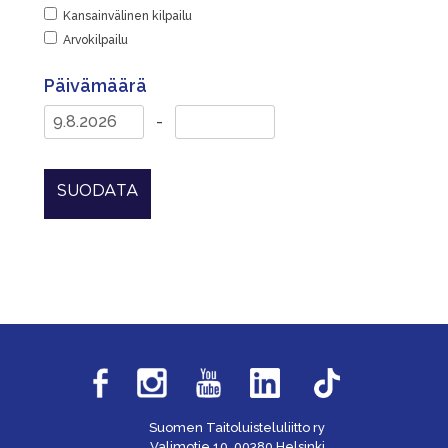
Kansainvälinen kilpailu
Arvokilpailu
Päivämäärä
-
SUODATA
Suomen Taitoluisteluliitto ry
Valimotie 10, 00380 Helsinki