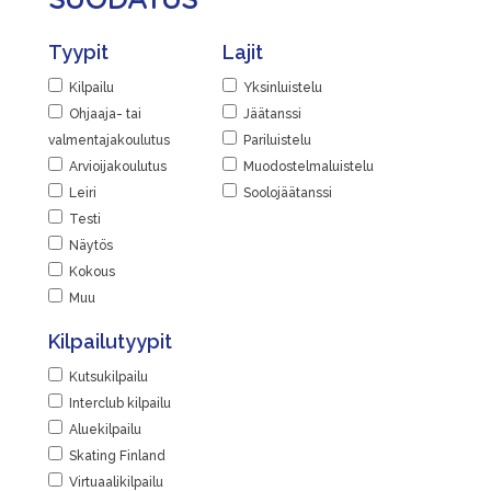
SUODATUS
Tyypit
Lajit
Kilpailu
Yksinluistelu
Ohjaaja- tai
Jäätanssi
valmentajakoulutus
Pariluistelu
Arvioijakoulutus
Muodostelmaluistelu
Leiri
Soolojäätanssi
Testi
Näytös
Kokous
Muu
Kilpailutyypit
Kutsukilpailu
Interclub kilpailu
Aluekilpailu
Skating Finland
Virtuaalikilpailu