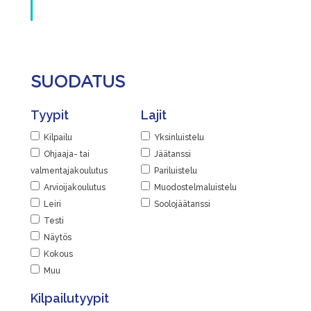
SUODATUS
Tyypit
Lajit
Kilpailu
Yksinluistelu
Ohjaaja- tai
Jäätanssi
valmentajakoulutus
Pariluistelu
Arvioijakoulutus
Muodostelmaluistelu
Leiri
Soolojäätanssi
Testi
Näytös
Kokous
Muu
Kilpailutyypit