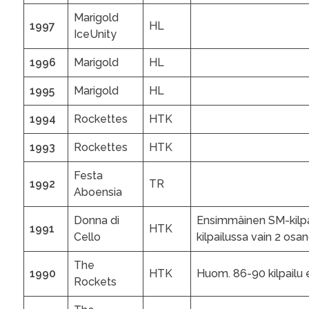
Marigold
1997
HL
IceUnity
1996
Marigold
HL
1995
Marigold
HL
1994
Rockettes
HTK
1993
Rockettes
HTK
Festa
1992
TR
Aboensia
Donna di
Ensimmäinen SM-kilpail
1991
HTK
Cello
kilpailussa vain 2 osa
The
1990
HTK
Huom. 86-90 kilpailu ei
Rockets