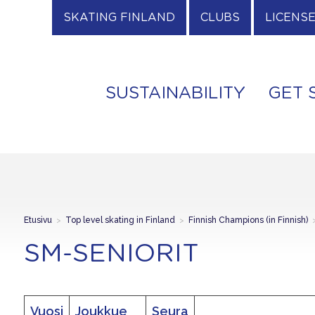
SKATING FINLAND
CLUBS
LICENS
SUSTAINABILITY
GET 
Etusivu
>
Top level skating in Finland
>
Finnish Champions (in Finnish)
SM-SENIORIT
Vuosi
Joukkue
Seura