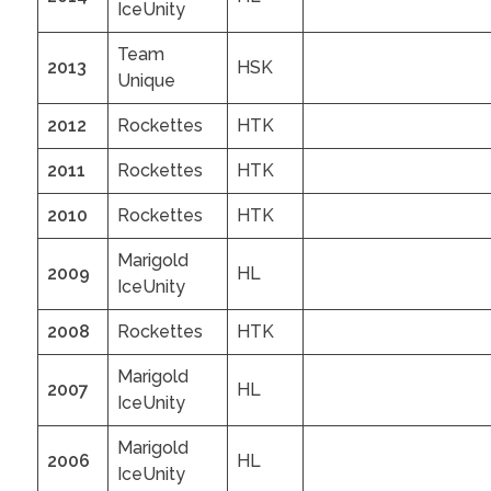
IceUnity
Team
2013
HSK
Unique
2012
Rockettes
HTK
2011
Rockettes
HTK
2010
Rockettes
HTK
Marigold
2009
HL
IceUnity
2008
Rockettes
HTK
Marigold
2007
HL
IceUnity
Marigold
2006
HL
IceUnity