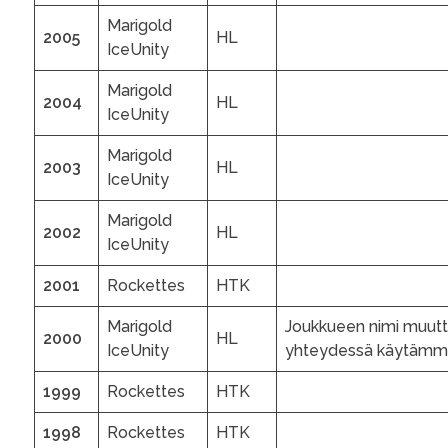
Marigold
2005
HL
IceUnity
Marigold
2004
HL
IceUnity
Marigold
2003
HL
IceUnity
Marigold
2002
HL
IceUnity
2001
Rockettes
HTK
Marigold
Joukkueen nimi muuttu
2000
HL
IceUnity
yhteydessä käytämm
1999
Rockettes
HTK
1998
Rockettes
HTK