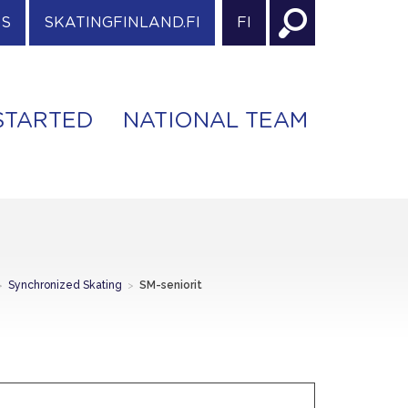
ES
SKATINGFINLAND.FI
FI
STARTED
NATIONAL TEAM
>
Synchronized Skating
>
SM-seniorit