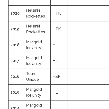
Helsinki
2020
HTK
Rockettes
Helsinki
2019
HTK
Rockettes
Marigold
2018
HL
IceUnity
Marigold
2017
HL
IceUnity
Team
2016
HSK
Unique
Marigold
2015
HL
IceUnity
Marigold
2014
HL