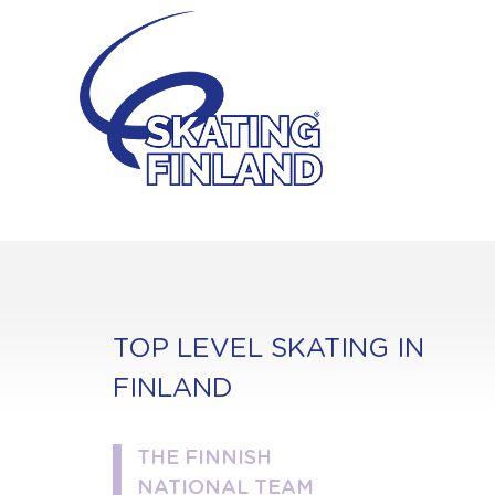
Skip
to
content
TOP LEVEL SKATING IN
FINLAND
THE FINNISH
NATIONAL TEAM