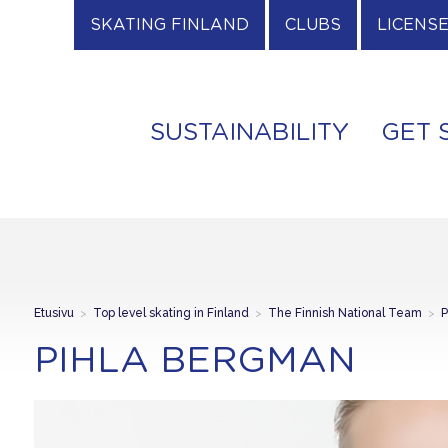
SKATING FINLAND
CLUBS
LICENS
SUSTAINABILITY
GET 
Etusivu
>
Top level skating in Finland
>
The Finnish National Team
>
P
PIHLA BERGMAN