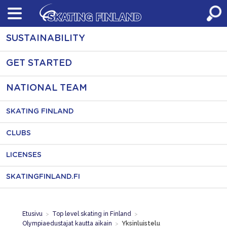
Skip
to
content
SUSTAINABILITY
GET STARTED
NATIONAL TEAM
SKATING FINLAND
CLUBS
LICENSES
SKATINGFINLAND.FI
Etusivu
>
Top level skating in Finland
>
Olympiaedustajat kautta aikain
>
Yksinluistelu