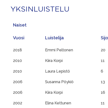
YKSINLUISTELU
Naiset
Vuosi
Luistelija
Sij
2018
Emmi Peltonen
20
2010
Kiira Korpi
11
2010
Laura Lepistö
6
2006
Susanna Pöykiö
13
2006
Kiira Korpi
16
2002
Elina Kettunen
11