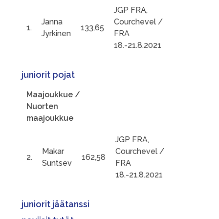
JGP FRA,
Janna
Courchevel /
1.
133,65
Jyrkinen
FRA
18.-21.8.2021
juniorit pojat
Maajoukkue /
Nuorten
maajoukkue
JGP FRA,
Makar
Courchevel /
2.
162,58
Suntsev
FRA
18.-21.8.2021
juniorit jäätanssi