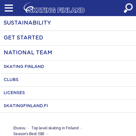
Skip
to
content
SUSTAINABILITY
GET STARTED
NATIONAL TEAM
SKATING FINLAND
CLUBS
LICENSES
SKATINGFINLAND.FI
Etusivu
>
Top level skating in Finland
>
Season’s Best (SB)
>