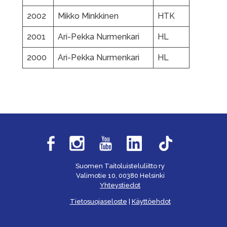
2002
Mikko Minkkinen
HTK
2001
Ari-Pekka Nurmenkari
HL
2000
Ari-Pekka Nurmenkari
HL
Suomen Taitoluisteluliitto ry
Valimotie 10, 00380 Helsinki
Yhteystiedot
Tietosuojaseloste
|
Käyttöehdot