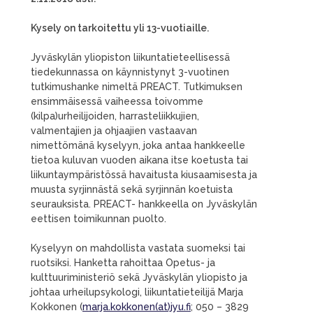
Kysely on tarkoitettu yli 13-vuotiaille.
Jyväskylän yliopiston liikuntatieteellisessä
tiedekunnassa on käynnistynyt 3-vuotinen
tutkimushanke nimeltä PREACT. Tutkimuksen
ensimmäisessä vaiheessa toivomme
(kilpa)urheilijoiden, harrasteliikkujien,
valmentajien ja ohjaajien vastaavan
nimettömänä kyselyyn, joka antaa hankkeelle
tietoa kuluvan vuoden aikana itse koetusta tai
liikuntaympäristössä havaitusta kiusaamisesta ja
muusta syrjinnästä sekä syrjinnän koetuista
seurauksista. PREACT- hankkeella on Jyväskylän
eettisen toimikunnan puolto.
Kyselyyn on mahdollista vastata suomeksi tai
ruotsiksi. Hanketta rahoittaa Opetus- ja
kulttuuriministeriö sekä Jyväskylän yliopisto ja
johtaa urheilupsykologi, liikuntatieteilijä Marja
Kokkonen (
marja.kokkonen(at)jyu.fi
; 050 – 3829