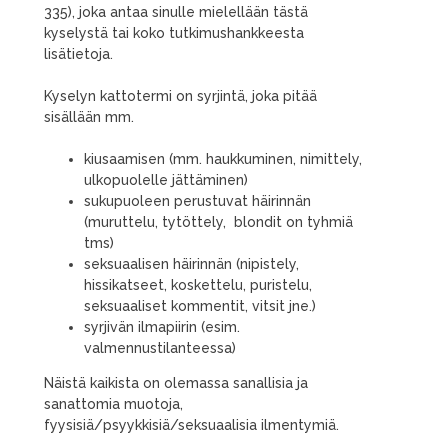
335), joka antaa sinulle mielellään tästä
kyselystä tai koko tutkimushankkeesta
lisätietoja.
Kyselyn kattotermi on syrjintä, joka pitää
sisällään mm.
kiusaamisen (mm. haukkuminen, nimittely,
ulkopuolelle jättäminen)
sukupuoleen perustuvat häirinnän
(muruttelu, tytöttely, blondit on tyhmiä
tms)
seksuaalisen häirinnän (nipistely,
hissikatseet, koskettelu, puristelu,
seksuaaliset kommentit, vitsit jne.)
syrjivän ilmapiirin (esim.
valmennustilanteessa)
Näistä kaikista on olemassa sanallisia ja
sanattomia muotoja,
fyysisiä/psyykkisiä/seksuaalisia ilmentymiä.