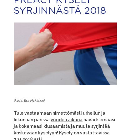
PREACT KYSELY
SYRJINNÄSTÄ 2018
(kuva: Esa Nykänen)
Tule vastaamaan nimettömästi urheilun ja
liikunnan parissa
vuoden aikana
havaitsemaasi
ja kokemaasi kiusaamista ja muuta syrjintää
koskevaan kyselyyn! Kysely on vastattavissa
2.11.2018 asti.