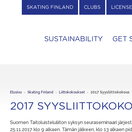
SKATING FINLAND
CLUBS
LICENS
SUSTAINABILITY
GET 
Etusivu
>
Skating Finland
>
Liittokokoukset
>
2017 Syysliittokokous
2017 SYYSLIITTOKOK
Suomen Taitoluisteluliiton syksyn seuraseminaari järjes
25.11.2017 klo 9 alkaen. Tämän jälkeen, klo 13 alkaen p