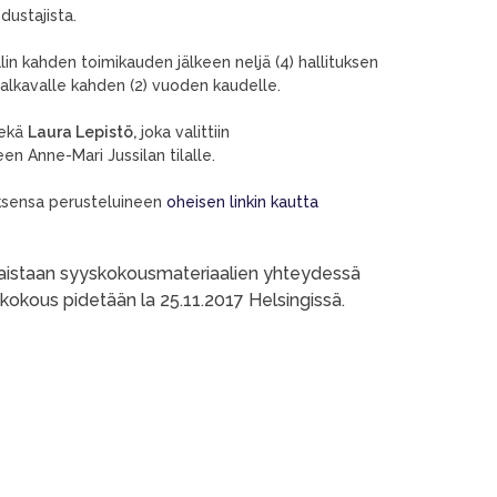
dustajista.
 kahden toimikauden jälkeen neljä (4) hallituksen
ä alkavalle kahden (2) vuoden kaudelle.
ekä
Laura Lepistö,
joka valittiin
n Anne-Mari Jussilan tilalle.
ksensa perusteluineen
oheisen linkin kautta
lkaistaan syyskokousmateriaalien yhteydessä
tokokous pidetään la 25.11.2017 Helsingissä.