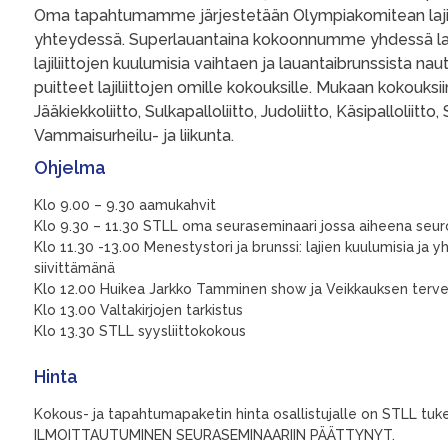
Oma tapahtumamme järjestetään Olympiakomitean lajili
yhteydessä. Superlauantaina kokoonnumme yhdessä laji
lajiliittojen kuulumisia vaihtaen ja lauantaibrunssista n
puitteet lajiliittojen omille kokouksille. Mukaan kokouk
Jääkiekkoliitto, Sulkapalloliitto, Judoliitto, Käsipalloli
Vammaisurheilu- ja liikunta.
Ohjelma
Klo 9.00 – 9.30 aamukahvit
Klo 9.30 – 11.30 STLL oma seuraseminaari jossa aiheena seuroje
Klo 11.30 -13.00 Menestystori ja brunssi: lajien kuulumisia ja
siivittämänä
Klo 12.00 Huikea Jarkko Tamminen show ja Veikkauksen terve
Klo 13.00 Valtakirjojen tarkistus
Klo 13.30 STLL syysliittokokous
Hinta
Kokous- ja tapahtumapaketin hinta osallistujalle on STLL t
ILMOITTAUTUMINEN SEURASEMINAARIIN PÄÄTTYNYT.