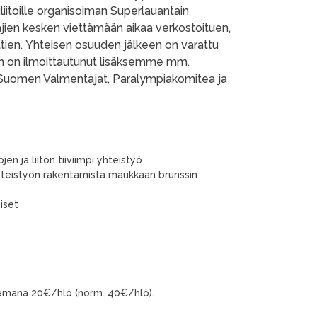
itoille organisoiman Superlauantain
en kesken viettämään aikaa verkostoituen,
auttien. Yhteisen osuuden jälkeen on varattu
siin on ilmoittautunut lisäksemme mm.
itto, Suomen Valmentajat, Paralympiakomitea ja
n ja liiton tiiviimpi yhteistyö
 yhteistyön rakentamista maukkaan brunssin
iset
ukemana 20€/hlö (norm. 40€/hlö).