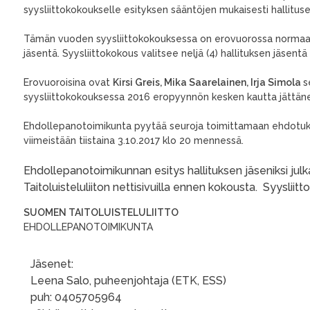
syysliittokokoukselle esityksen sääntöjen mukaisesti hallituse
Tämän vuoden syysliittokokouksessa on erovuorossa normaalin
jäsentä. Syysliittokokous valitsee neljä (4) hallituksen jäsent
Erovuoroisina ovat
Kirsi Greis,
Mika Saarelainen,
Irja Simola
s
syysliittokokouksessa 2016 eropyynnön kesken kautta jättänee
Ehdollepanotoimikunta pyytää seuroja toimittamaan ehdotu
viimeistään tiistaina 3.10.2017 klo 20 mennessä.
Ehdollepanotoimikunnan esitys hallituksen jäseniksi ju
Taitoluisteluliiton nettisivuilla ennen kokousta. Syysliit
SUOMEN TAITOLUISTELULIITTO
EHDOLLEPANOTOIMIKUNTA
Jäsenet:
Leena Salo, puheenjohtaja (ETK, ESS)
puh: 0405705964