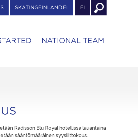
ES
SKATINGFINLAND.FI
FI
STARTED
NATIONAL TEAM
OUS
tetään Radisson Blu Royal hotellissa lauantaina
idetään sääntömääräinen syysliittokous.