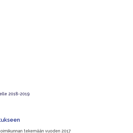
delle 2018-2019
itukseen
notoimikunnan tekemään vuoden 2017