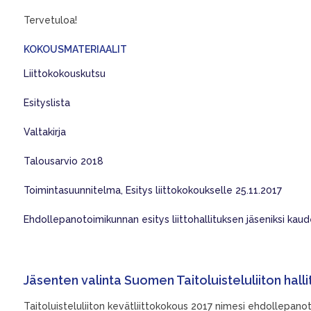
Tervetuloa!
KOKOUSMATERIAALIT
Liittokokouskutsu
Esityslista
Valtakirja
Talousarvio 2018
Toimintasuunnitelma, Esitys liittokokoukselle 25.11.2017
Ehdollepanotoimikunnan esitys liittohallituksen jäseniksi kau
Jäsenten valinta Suomen Taitoluisteluliiton hall
Taitoluisteluliiton kevätliittokokous 2017 nimesi ehdollepa