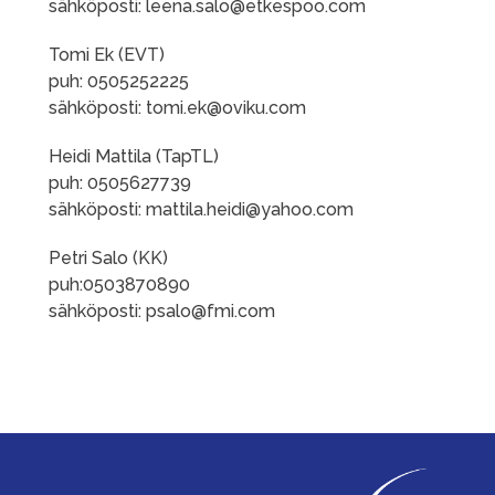
sähköposti: leena.salo@etkespoo.com
Tomi Ek (EVT)
puh: 0505252225
sähköposti: tomi.ek@oviku.com
Heidi Mattila (TapTL)
puh: 0505627739
sähköposti: mattila.heidi@yahoo.com
Petri Salo (KK)
puh:0503870890
sähköposti: psalo@fmi.com