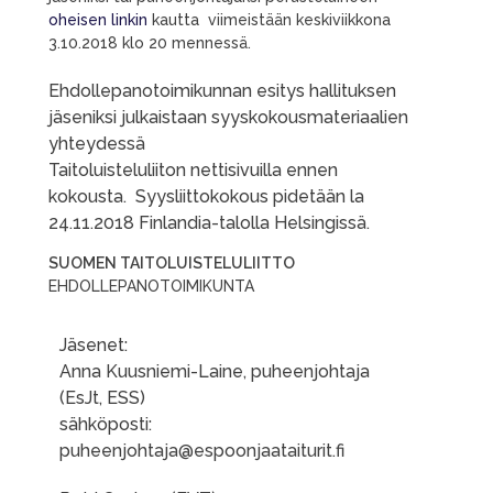
oheisen linkin
kautta viimeistään keskiviikkona
3.10.2018 klo 20 mennessä.
Ehdollepanotoimikunnan esitys hallituksen
jäseniksi julkaistaan syyskokousmateriaalien
yhteydessä
Taitoluisteluliiton nettisivuilla ennen
kokousta. Syysliittokokous pidetään la
24.11.2018 Finlandia-talolla Helsingissä.
SUOMEN TAITOLUISTELULIITTO
EHDOLLEPANOTOIMIKUNTA
Jäsenet:
Anna Kuusniemi-Laine, puheenjohtaja
(EsJt, ESS)
sähköposti:
puheenjohtaja@espoonjaataiturit.fi