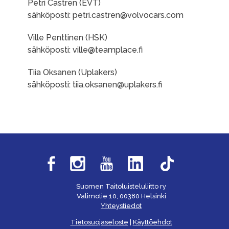
Petri Castren (EVT)
sähköposti: petri.castren@volvocars.com
Ville Penttinen (HSK)
sähköposti: ville@teamplace.fi
Tiia Oksanen (Uplakers)
sähköposti: tiia.oksanen@uplakers.fi
Suomen Taitoluisteluliitto ry
Valimotie 10, 00380 Helsinki
Yhteystiedot
Tietosuojaseloste
|
Käyttöehdot