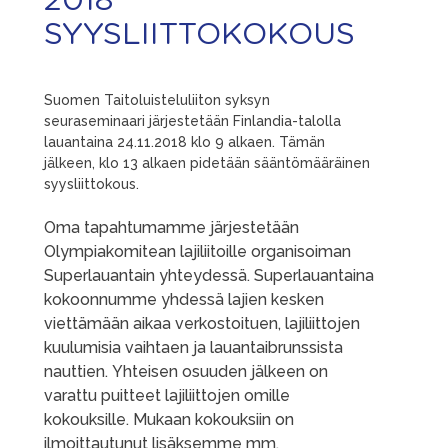
2018
SYYSLIITTOKOKOUS
Suomen Taitoluisteluliiton syksyn
seuraseminaari järjestetään Finlandia-talolla
lauantaina 24.11.2018 klo 9 alkaen. Tämän
jälkeen, klo 13 alkaen pidetään sääntömääräinen
syysliittokous.
Oma tapahtumamme järjestetään
Olympiakomitean lajiliitoille organisoiman
Superlauantain yhteydessä. Superlauantaina
kokoonnumme yhdessä lajien kesken
viettämään aikaa verkostoituen, lajiliittojen
kuulumisia vaihtaen ja lauantaibrunssista
nauttien. Yhteisen osuuden jälkeen on
varattu puitteet lajiliittojen omille
kokouksille. Mukaan kokouksiin on
ilmoittautunut lisäksemme mm.