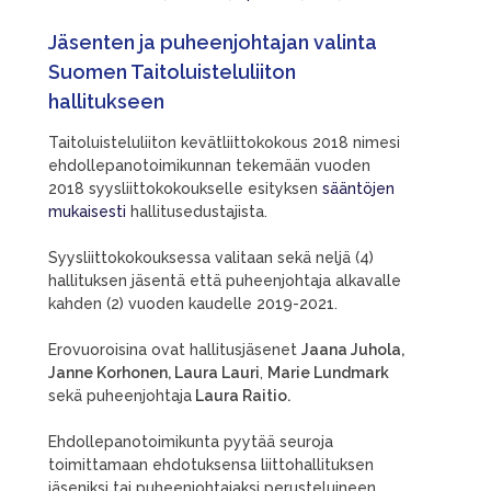
Jäsenten ja puheenjohtajan valinta
Suomen Taitoluisteluliiton
hallitukseen
Taitoluisteluliiton kevätliittokokous 2018 nimesi
ehdollepanotoimikunnan tekemään vuoden
2018 syysliittokokoukselle esityksen
sääntöjen
mukaisesti
hallitusedustajista.
Syysliittokokouksessa valitaan sekä neljä (4)
hallituksen jäsentä että puheenjohtaja alkavalle
kahden (2) vuoden kaudelle 2019-2021.
Erovuoroisina ovat hallitusjäsenet
Jaana Juhola,
Janne Korhonen, Laura Lauri
,
Marie Lundmark
sekä puheenjohtaja
Laura Raitio.
Ehdollepanotoimikunta pyytää seuroja
toimittamaan ehdotuksensa liittohallituksen
jäseniksi tai puheenjohtajaksi perusteluineen