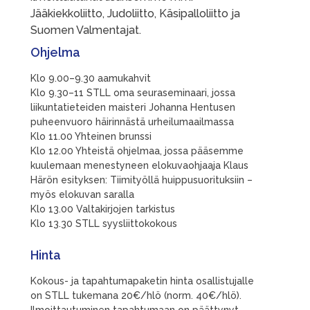
Jääkiekkoliitto, Judoliitto, Käsipalloliitto ja
Suomen Valmentajat.
Ohjelma
Klo 9.00–9.30 aamukahvit
Klo 9.30–11 STLL oma seuraseminaari, jossa
liikuntatieteiden maisteri Johanna Hentusen
puheenvuoro häirinnästä urheilumaailmassa
Klo 11.00 Yhteinen brunssi
Klo 12.00 Yhteistä ohjelmaa, jossa pääsemme
kuulemaan menestyneen elokuvaohjaaja Klaus
Härön esityksen: Tiimityöllä huippusuorituksiin –
myös elokuvan saralla
Klo 13.00 Valtakirjojen tarkistus
Klo 13.30 STLL syysliittokokous
Hinta
Kokous- ja tapahtumapaketin hinta osallistujalle
on STLL tukemana 20€/hlö (norm. 40€/hlö).
Ilmoittautuminen tapahtumaan on päättynyt.